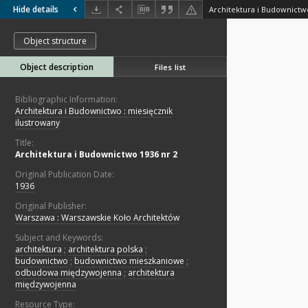
Hide details
Architektura i Budownictw
Object structure
Object description
Files list
Bibliographic Information:
Architektura i Budownictwo : miesięcznik
ilustrowany
Title:
Architektura i Budownictwo 1936 nr 2
Original Publication Date:
1936
Original Publisher:
Warszawa : Warszawskie Koło Architektów
Subject and Keywords:
architektura
;
architektura polska
;
budownictwo
;
budownictwo mieszkaniowe
;
odbudowa międzywojenna
;
architektura
międzywojenna
Resource Type: