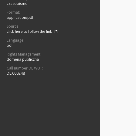
czasopismo
Format:
application/pdf
Source:
click here to follow the link
Language:
pol
Rights Management:
domena publiczna
Call number DL WUT:
DL.000248