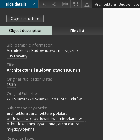
Hide details
Architektura i Budownictw
Object structure
Object description
Files list
Bibliographic Information:
Architektura i Budownictwo : miesięcznik
ilustrowany
Title:
Architektura i Budownictwo 1936 nr 1
Original Publication Date:
1936
Original Publisher:
Warszawa : Warszawskie Koło Architektów
Subject and Keywords:
architektura
;
architektura polska
;
budownictwo
;
budownictwo mieszkaniowe
;
odbudowa międzywojenna
;
architektura
międzywojenna
Resource Type: