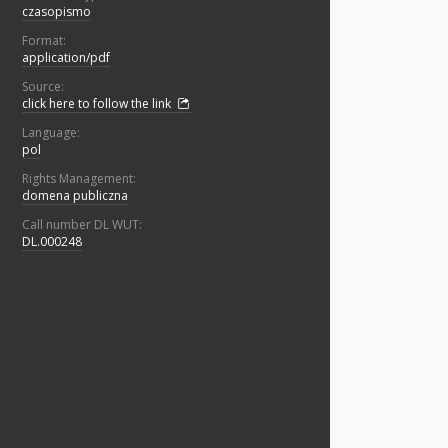
czasopismo
Format:
application/pdf
Source:
click here to follow the link
Language:
pol
Rights Management:
domena publiczna
Call number DL WUT:
DL.000248