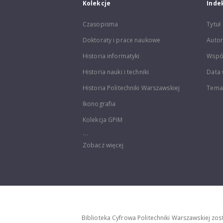
Kolekcje
Inde
Czasopisma
Tytuł
Doktoraty i prace naukowe
Autor
Historia informatyki
Wspó
Historia nauki i techniki
Data 
Historia Politechniki Warszawskiej
Temat
Ikonografia
Kolekcja GPiM
...
Zobacz więcej
Biblioteka Cyfrowa Politechniki Warszawskiej zo