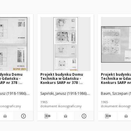
udynku Domu
Projekt budynku Domu
Projekt budynk
w Gdańsku -
Technika w Gdańsku -
Technika w Gda
RP nr 378 :
Konkurs SARP nr 378 :
Konkurs SARP nr 
, wyróżnienie
praca nr 1, wyróżnienie
praca nr 2, I nag
dj. 2, Rzuty III i
honorowe. Zdj. 3, Rzut
1, Schemat rzut
nusz (1918-1986). Architekt
ka-Anders, Krystyna. Architekt
Sapiński, Janusz (1918-1986). Architekt
Szczypińska-Anders, Krystyna. Architekt
Baum, Szczepan (1
Szczypińska-And
piwnic, rzut parteru, rzuty
usługowego, prz
I i II piętra
wykres widoczno
1965
1965
onograficzny
dokument ikonograficzny
dokument ikonogr