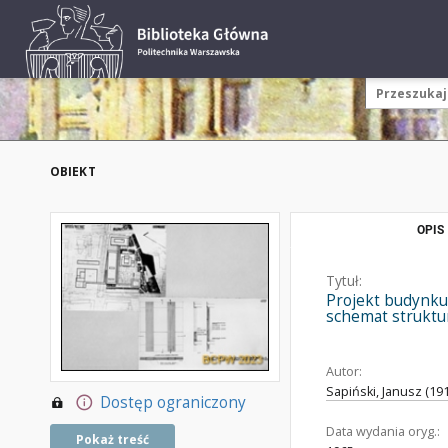
OBIEKT
OPIS
Tytuł:
Projekt budynku 
schemat struktu
Autor:
Sapiński, Janusz (191
Dostęp ograniczony
Data wydania oryg.:
Pokaż treść