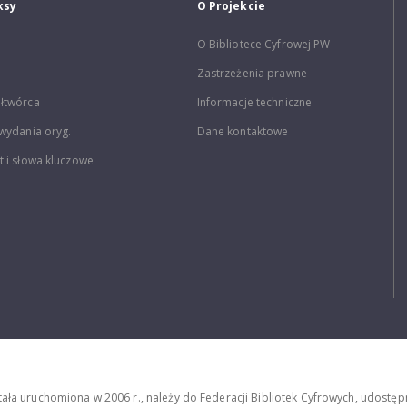
ksy
O Projekcie
O Bibliotece Cyfrowej PW
Zastrzeżenia prawne
łtwórca
Informacje techniczne
wydania oryg.
Dane kontaktowe
 i słowa kluczowe
stała uruchomiona w 2006 r., należy do Federacji Bibliotek Cyfrowych, udost