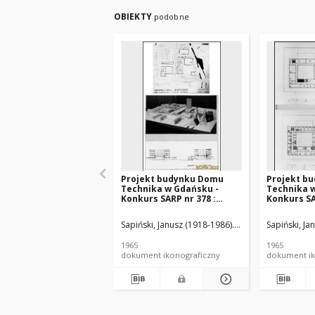
OBIEKTY
podobne
Projekt budynku Domu
Projekt b
Technika w Gdańsku -
Technika 
Konkurs SARP nr 378 :
Konkurs SA
praca nr 1, wyróżnienie
praca nr 1
honorowe. Zdj. 1, Plan
honorowe. Z
Sapiński, Janusz (1918-1986). Architekt
Sapiński, Ja
Szczypińs
koncepcyjny, poziom
IV piętra
pierwszy, makieta,
1965
1965
przekroje A-A, B-B
dokument ikonograficzny
dokument ik