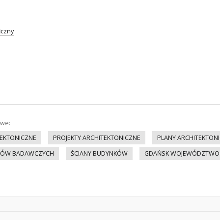
iczny
owe:
EKTONICZNE
PROJEKTY ARCHITEKTONICZNE
PLANY ARCHITEKTON
UTÓW BADAWCZYCH
ŚCIANY BUDYNKÓW
GDAŃSK WOJEWÓDZTWO