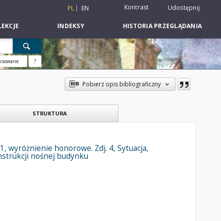
Kontrast
Udostępnij
PL
EN
EKCJE
INDEKSY
HISTORIA PRZEGLĄDANIA
nsowane
?
Pobierz opis bibliograficzny
STRUKTURA
 wyróżnienie honorowe. Zdj. 4, Sytuacja,
nstrukcji nośnej budynku