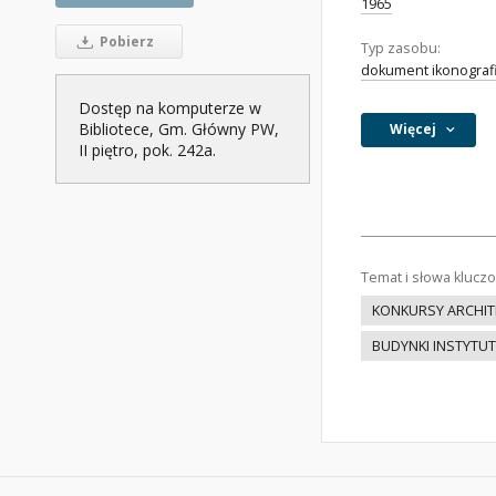
1965
Pobierz
Typ zasobu:
dokument ikonograf
Dostęp na komputerze w
Bibliotece, Gm. Główny PW,
Więcej
II piętro, pok. 242a.
Temat i słowa klucz
KONKURSY ARCHIT
BUDYNKI INSTYT