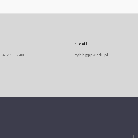
E-Mail
 234-5113, 7400
cyfr.bg@pw.edu.pl