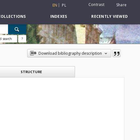
Contrast
Share
EN
PL
COLLECTIONS
INDEXES
RECENTLY VIEWED
d search
?
Download bibliography description
STRUCTURE