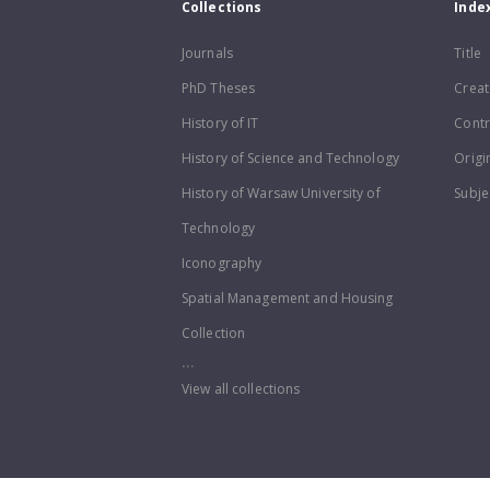
Collections
Inde
Journals
Title
PhD Theses
Creat
History of IT
Contr
History of Science and Technology
Origi
History of Warsaw University of
Subje
Technology
Iconography
Spatial Management and Housing
Collection
...
View all collections