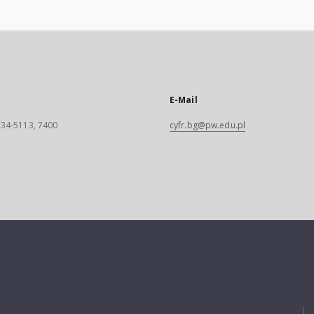
E-Mail
 234-5113, 7400
cyfr.bg@pw.edu.pl