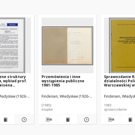
zne struktury
Przemówienia i inne
Sprawozdanie R
, wykład prof.
wystąpienia publiczne
działalności Pol
deisena
1981-1985
Warszawskiej w
iony podczas
akad. 1982/83,
ci nadania
przedstawione 
Władysław (1926-2023)
Findeisen, Władysław (1926-2023)
Findeisen, Władys
 honoris causa
posiedzeniu Sen
ki Gdańskiej 5
26 października 
[1985]
1983
997 r.
książka
sprawozdanie