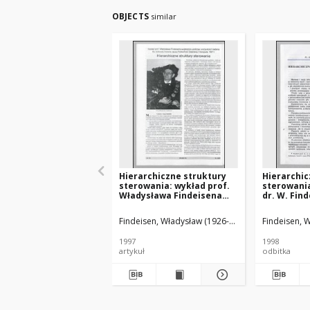
OBJECTS
similar
Hierarchiczne struktury
Hierarchic
sterowania: wykład prof.
sterowania
Władysława Findeisena
dr. W. Fin
wygłoszony podczas
przedstaw
uroczystości nadania Mu
uroczystoś
Findeisen, Władysław (1926-2023)
Findeisen, 
doktoratu honoris causa
doktoratu
Politechniki Gdańskiej 5
Politechni
1997
1998
listopada 1997 r.
listopada 1
artykuł
odbitka