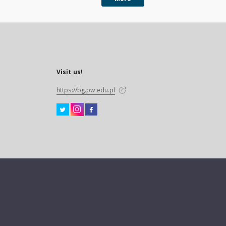
Visit us!
https://bg.pw.edu.pl