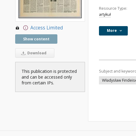
Resource Type:
artykuł
Access Limited
More
Show content
Download
This publication is protected
Subject and keywor
and can be accessed only
Władysław Findeis
from certain IPs.