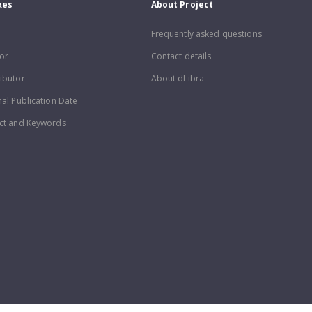
xes
About Project
Frequently asked questions
or
Contact details
ibutor
About dLibra
nal Publication Date
ct and Keywords