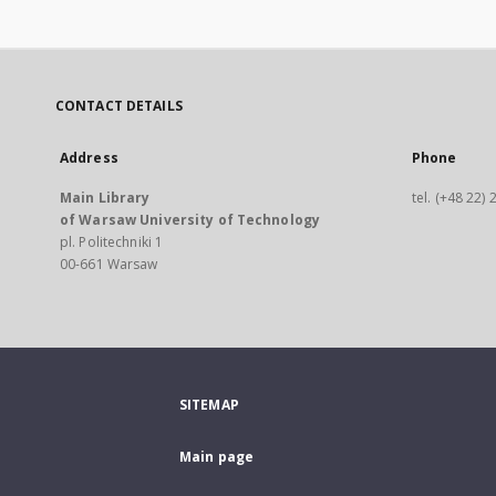
CONTACT DETAILS
Address
Phone
Main Library
tel. (+48 22)
of Warsaw University of Technology
pl. Politechniki 1
00-661 Warsaw
SITEMAP
Main page