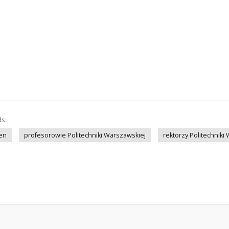
ds:
en
profesorowie Politechniki Warszawskiej
rektorzy Politechniki