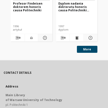
Profesor Findeisen
Dyplom nadania
Re
doktorem honoris
doktoratu honoris
causa Politechniki
causa Politechniki
Gdańskiej prof.
Władysławowi
Br
Findeisenowi
1996
1997
199
artykuł
dyplom
art
More
CONTACT DETAILS
Address
Main Library
of Warsaw University of Technology
pl. Politechniki 1