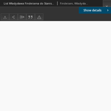
List Władysława Findeisena do Stanisława Stojanowskiego, z dnia 19 lutego 1993 r.
Findeisen, Władysław (1926-2023)
Show details