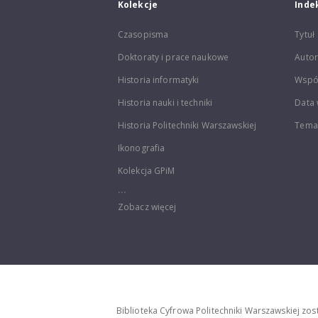
Kolekcje
Inde
Czasopisma
Tytuł
Doktoraty i prace naukowe
Autor
Historia informatyki
Wspó
Historia nauki i techniki
Data 
Historia Politechniki Warszawskiej
Temat
Ikonografia
Kolekcja GPiM
...
Zobacz więcej
Biblioteka Cyfrowa Politechniki Warszawskiej zo