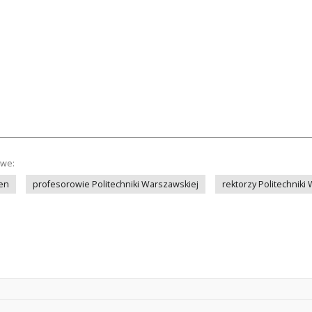
owe:
en
profesorowie Politechniki Warszawskiej
rektorzy Politechniki