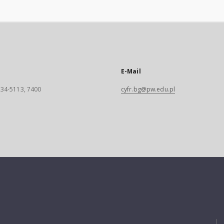
E-Mail
 234-5113, 7400
cyfr.bg@pw.edu.pl