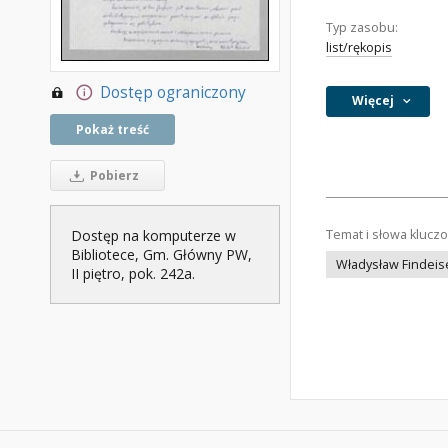
Typ zasobu:
list/rękopis
Dostęp ograniczony
Więcej
Pokaż treść
Pobierz
Dostęp na komputerze w
Temat i słowa klucz
Bibliotece, Gm. Główny PW,
Władysław Findeis
II piętro, pok. 242a.