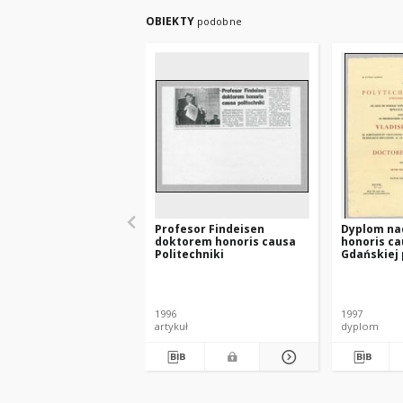
OBIEKTY
podobne
Profesor Findeisen
Dyplom na
doktorem honoris causa
honoris ca
Politechniki
Gdańskiej 
Władysław
Findeisen
1996
1997
artykuł
dyplom