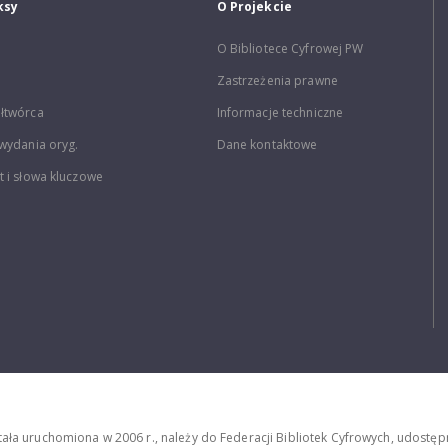
ksy
O Projekcie
O Bibliotece Cyfrowej PW
Zastrzeżenia prawne
łtwórca
Informacje techniczne
wydania oryg.
Dane kontaktowe
 i słowa kluczowe
stała uruchomiona w 2006 r., należy do Federacji Bibliotek Cyfrowych, udost