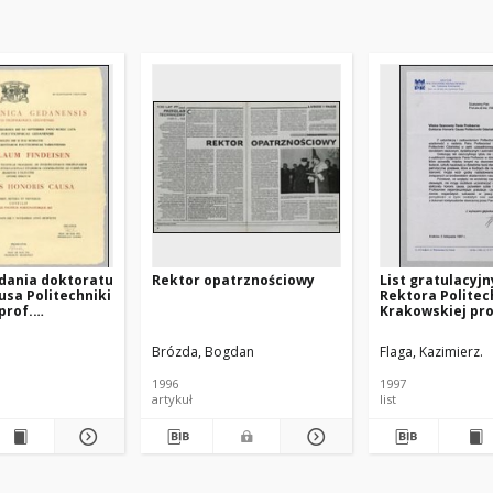
dania doktoratu
Rektor opatrznościowy
List gratulacyjn
usa Politechniki
Rektora Politec
prof.
Krakowskiej pro
owi
Kazimierza Flagi
owi
Władysława Find
Brózda, Bogdan
Flaga, Kazimierz.
dnia 5.11.1997
1996
1997
artykuł
list