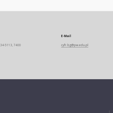
E-Mail
 234-5113, 7400
cyfr.bg@pw.edu.pl