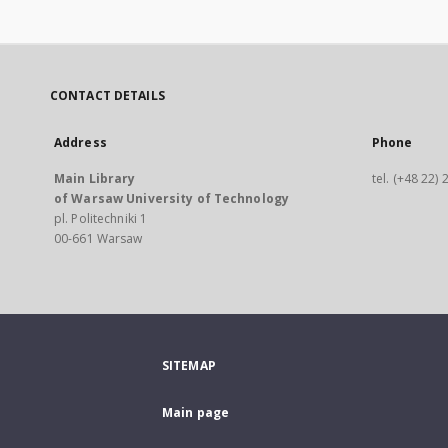
CONTACT DETAILS
Address
Phone
Main Library
tel. (+48 22)
of Warsaw University of Technology
pl. Politechniki 1
00-661 Warsaw
SITEMAP
Main page