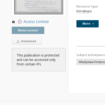
Resource Type:
list/rękopis
Access Limited
More
Show content
Download
This publication is protected
Subject and keywor
and can be accessed only
Władysław Findeis
from certain IPs.