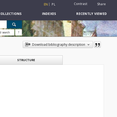
Contrast
Share
EN
PL
COLLECTIONS
INDEXES
RECENTLY VIEWED
d search
?
Download bibliography description
STRUCTURE