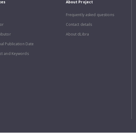
xes
About Project
Frequently asked questions
or
Contact details
ibutor
About dLibra
nal Publication Date
ct and Keywords