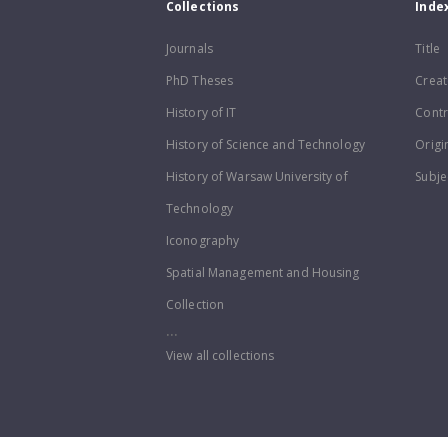
Collections
Inde
Journals
Title
PhD Theses
Creat
History of IT
Contr
History of Science and Technology
Origi
History of Warsaw University of
Subje
Technology
Iconography
Spatial Management and Housing
Collection
...
View all collections