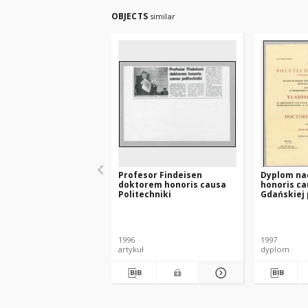
OBJECTS
similar
Profesor Findeisen
Dyplom na
doktorem honoris causa
honoris ca
Politechniki
Gdańskiej 
Władysław
Findeisen
1996
1997
artykuł
dyplom