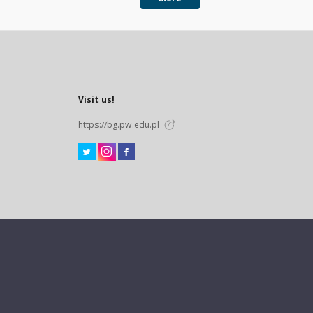
Visit us!
https://bg.pw.edu.pl