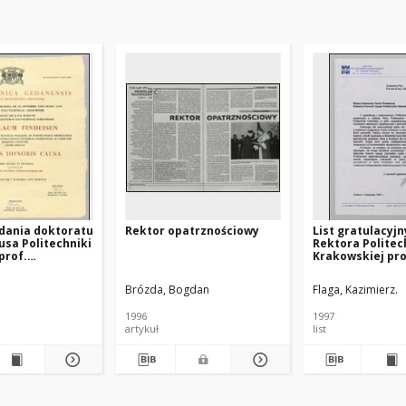
dania doktoratu
Rektor opatrznościowy
List gratulacyjn
usa Politechniki
Rektora Politec
prof.
Krakowskiej pro
owi
Kazimierza Flagi
owi
Władysława Find
Brózda, Bogdan
Flaga, Kazimierz.
dnia 5.11.1997
1996
1997
artykuł
list