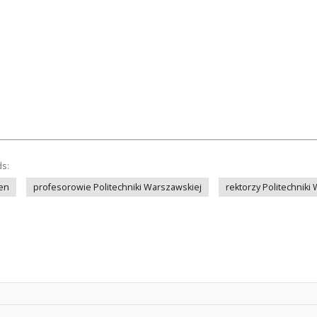
ds:
en
profesorowie Politechniki Warszawskiej
rektorzy Politechniki