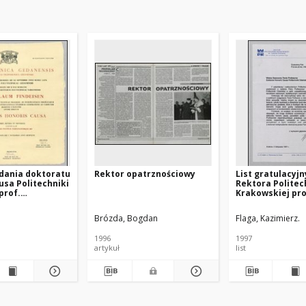
dania doktoratu
Rektor opatrznościowy
List gratulacyjn
usa Politechniki
Rektora Politec
prof.
Krakowskiej pro
owi
Kazimierza Flagi
owi
Władysława Find
Brózda, Bogdan
Flaga, Kazimierz.
dnia 5.11.1997
1996
1997
artykuł
list