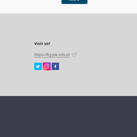
Visit us!
https://bg.pw.edu.pl