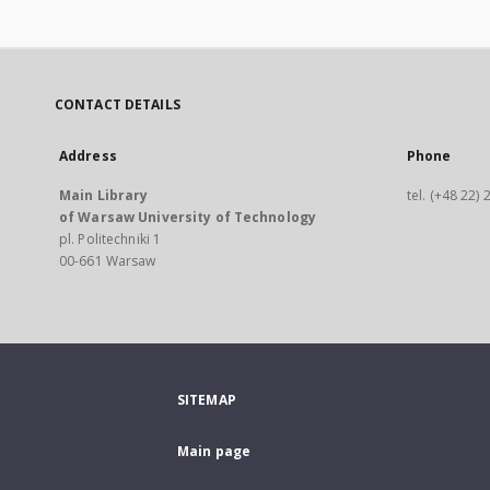
CONTACT DETAILS
Address
Phone
Main Library
tel. (+48 22)
of Warsaw University of Technology
pl. Politechniki 1
00-661 Warsaw
SITEMAP
Main page