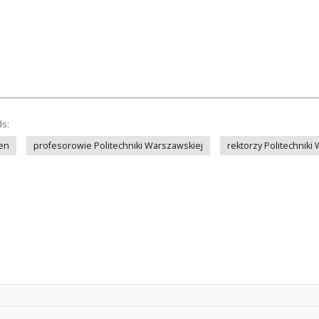
ds:
en
profesorowie Politechniki Warszawskiej
rektorzy Politechniki