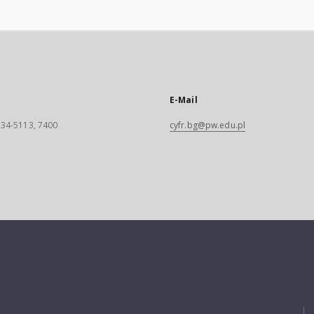
E-Mail
 234-5113, 7400
cyfr.bg@pw.edu.pl