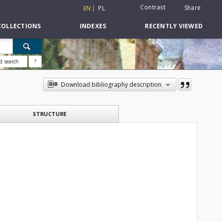
Contrast
Share
EN
PL
COLLECTIONS
INDEXES
RECENTLY VIEWED
d search
?
Download bibliography description
STRUCTURE