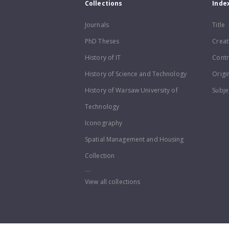
Collections
Inde
Journals
Title
PhD Theses
Creat
History of IT
Contr
History of Science and Technology
Origi
History of Warsaw University of
Subje
Technology
Iconography
Spatial Management and Housing
Collection
...
View all collections