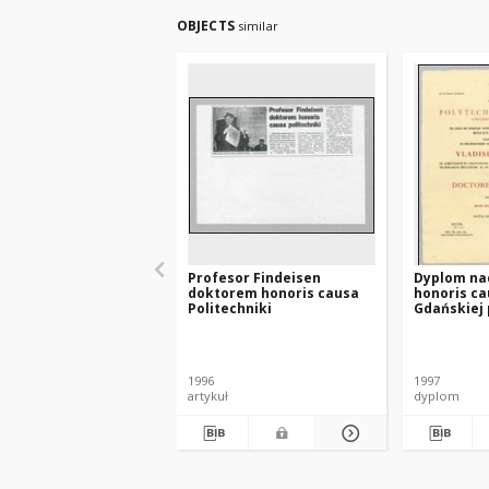
OBJECTS
similar
Profesor Findeisen
Dyplom na
doktorem honoris causa
honoris ca
Politechniki
Gdańskiej 
Władysław
Findeisen
1996
1997
artykuł
dyplom