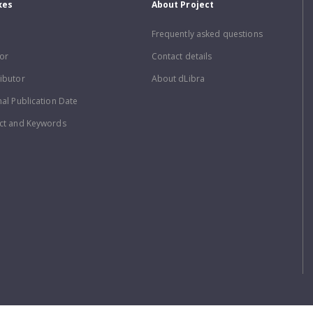
xes
About Project
Frequently asked questions
or
Contact details
ibutor
About dLibra
nal Publication Date
ct and Keywords