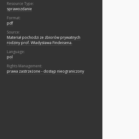
Resource Type:
sprawozdanie
Format:
pdf
Source:
Materiał pochodzi ze zbiorów prywatnych
rodziny prof. Władysława Findeisena.
Language:
pol
Rights Management:
prawa zastrzeżone - dostęp nieograniczony