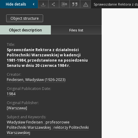
Hide details
Object structure
Object description
Files list
Title:
Sprawozdanie Rektora z działalności
Politechniki Warszawskiej w kadencji
1981-1984, przedstawione na posiedzeniu
Senatu w dniu 20 czerwca 1984 r.
Creator:
Findeisen, Władysław (1926-2023)
Original Publication Date:
1984
Original Publisher:
[Warszawa]
Subject and Keywords:
Władysław Findeisen
;
profesorowie
Politechniki Warszawskiej
;
rektorzy Politechniki
Warszawskiej