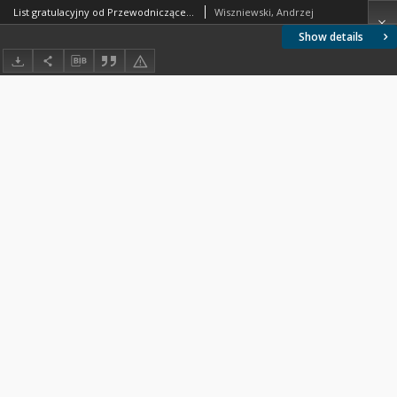
List gratulacyjny od Przewodniczącego Komitetu Badań Naukowych Andrzeja Wiszniewskiego do prof. Władysława Findeisena, z dnia 04.11.1997
Wiszniewski, Andrzej
Show details