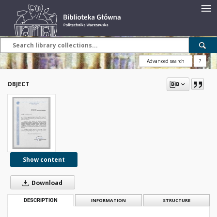
Advanced search
?
OBJECT
Show content
Download
DESCRIPTION
INFORMATION
STRUCTURE