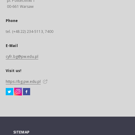
pl. Politechniki 1
00-661 Warsaw
Phone
tel. (+48 22) 234-5113, 7400
E-Mail
cyfr.bg@pw.edu.pl
Visit us!
https://bg.pw.edu.pl
SITEMAP