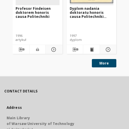
Profesor Findeisen
Dyplom nadania
Re
doktorem honoris
doktoratu honoris
causa Politechniki
causa Politechniki
Gdańskiej prof.
Władysławowi
Br
Findeisenowi
1996
1997
199
artykuł
dyplom
art
More
CONTACT DETAILS
Address
Main Library
of Warsaw University of Technology