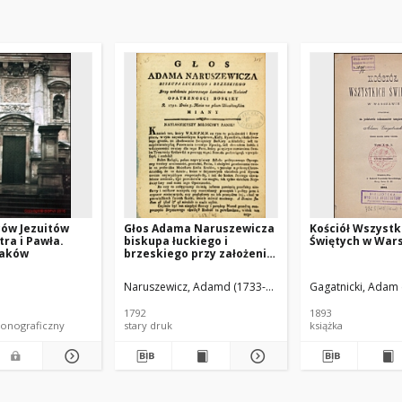
ców Jezuitów
Głos Adama Naruszewicza
Kościół Wszystk
tra i Pawła.
biskupa łuckiego i
Świętych w War
raków
brzeskiego przy założeniu
pierwszego kamienia na
Kościół Opatrznosci
Naruszewicz, Adamd (1733-1796)
Gagatnicki, Adam 
Boskiey r. 1792 dnia 3 maia
na placu Uiazdowskim
1792
1893
miany
onograficzny
stary druk
książka