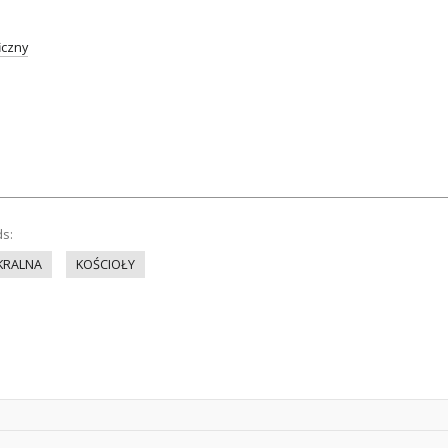
iczny
ds:
KRALNA
KOŚCIOŁY