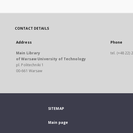
CONTACT DETAILS
Address
Phone
Main Library
tel. (+48 22)
of Warsaw University of Technology
pl. Politechniki 1
00-661 Warsaw
SITEMAP
Main page