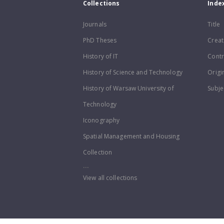
Collections
Inde
Journals
Title
PhD Theses
Creat
History of IT
Contr
History of Science and Technology
Origi
History of Warsaw University of
Subje
Technology
Iconography
Spatial Management and Housing
Collection
...
View all collections