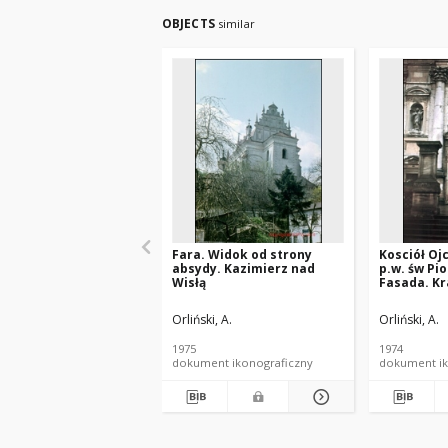
OBJECTS
similar
Fara. Widok od strony
Kosciół Oj
absydy. Kazimierz nad
p.w. św Pio
Wisłą
Fasada. K
Orliński, A.
Orliński, A.
1975
1974
dokument ikonograficzny
dokument ik