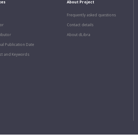
xes
About Project
Frequently asked questions
or
Contact details
ibutor
About dLibra
nal Publication Date
ct and Keywords