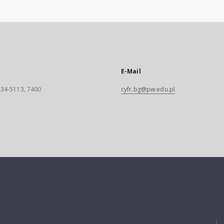
E-Mail
 234-5113, 7400
cyfr.bg@pw.edu.pl