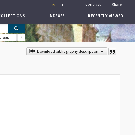
Contrast
Share
EN
PL
COLLECTIONS
INDEXES
RECENTLY VIEWED
d search
?
Download bibliography description