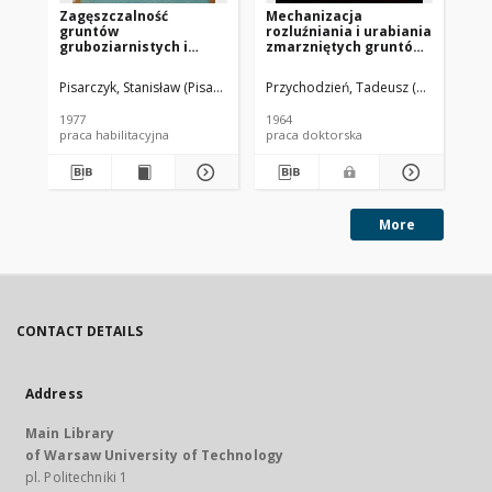
Zagęszczalność
Mechanizacja
Pr
gruntów
rozluźniania i urabiania
gr
gruboziarnistych i
zmarzniętych gruntów
ko
kamienistych
w warunkach
ek
klimatycznych Polski :
st
Pisarczyk, Stanisław (Pisarczyk, Stanisław Jan 1937- )
Przychodzień, Tadeusz (1930- )
Dyże
Bro
dysertacja doktorska
mi
1977
1964
196
praca habilitacyjna
praca doktorska
ma
More
CONTACT DETAILS
Address
Main Library
of Warsaw University of Technology
pl. Politechniki 1