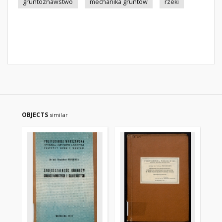
gruntoznawstwo
mechanika gruntów
rzeki
OBJECTS
similar