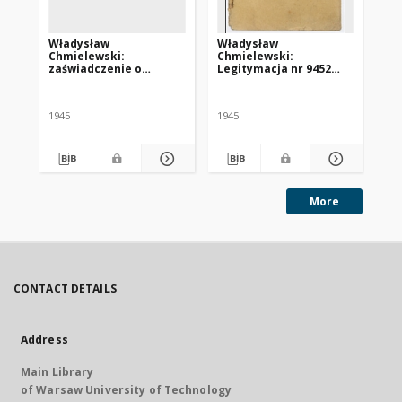
Władysław
Władysław
Ka
Chmielewski:
Chmielewski:
le
zaświadczenie o
Legitymacja nr 9452
HI
konieczności poddania
Centralnego Komitetu
za
się leczeniu w klinice w
Polskiego we Freiburgu
„S
Tybindze
1945
1945
More
CONTACT DETAILS
Address
Main Library
of Warsaw University of Technology