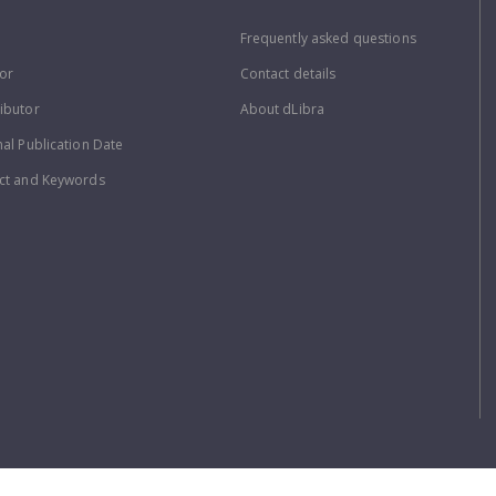
Frequently asked questions
or
Contact details
ibutor
About dLibra
nal Publication Date
ct and Keywords