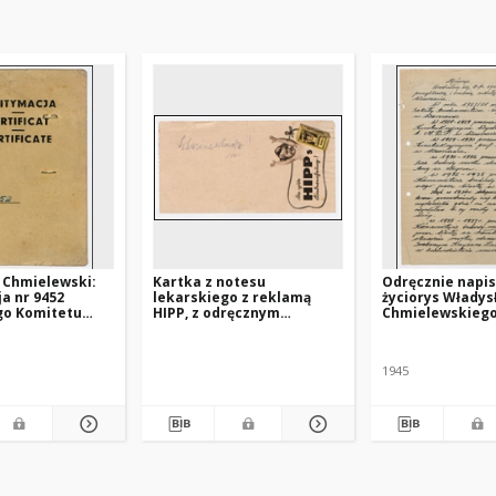
 Chmielewski:
Kartka z notesu
Odręcznie napi
a nr 9452
lekarskiego z reklamą
życiorys Włady
go Komitetu
HIPP, z odręcznym
Chmielewskiego
we Freiburgu
zapiskiem
przyjęcie do
„Schweineschmalz”
Stowarzyszenia
Techników Pols
1945
Paryżu