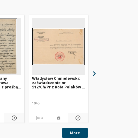
sany
Władysław Chmielewski:
Władysław Chmielews
sława
zaświadczenie nr
Legitymacja nr 232
 z prośbą o
512/Ch/Pr z Koła Polaków w
Komitetu Polskiego 
Schrambergu
Schrambergu
kich w
1945
1945
More