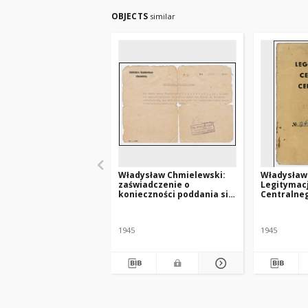
OBJECTS
similar
Władysław Chmielewski:
Władysław
zaświadczenie o
Legitymacj
konieczności poddania się
Centralne
leczeniu w klinice w
Polskiego 
Tybindze
1945
1945