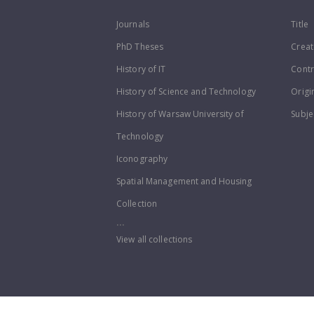
Journals
Title
PhD Theses
Creat
History of IT
Contr
History of Science and Technology
Origi
History of Warsaw University of
Subje
Technology
Iconography
Spatial Management and Housing
Collection
...
View all collections