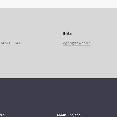
E-Mail
 234-5113, 7400
cyfr.bg@pw.edu.pl
xes
About Project