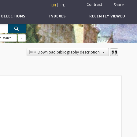
Contrast
Share
EN
PL
COLLECTIONS
INDEXES
RECENTLY VIEWED
d search
?
Download bibliography description