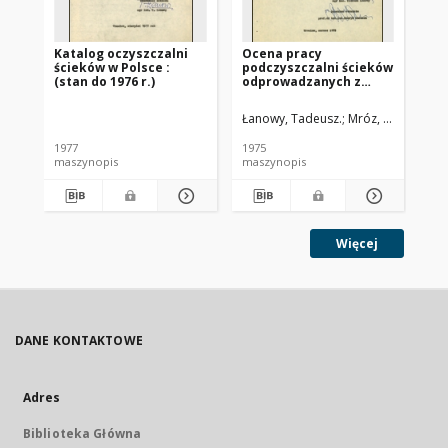
Katalog oczyszczalni
Ocena pracy
Ek
ścieków w Polsce :
podczyszczalni ścieków
ws
(stan do 1976 r.)
odprowadzanych z
oc
garbarni w Jedlinie
ty
Zdroju
Łanowy, Tadeusz.
Mróz, Mirosława.
Kos
1977
1975
198
maszynopis
maszynopis
ma
Więcej
DANE KONTAKTOWE
Adres
Biblioteka Główna