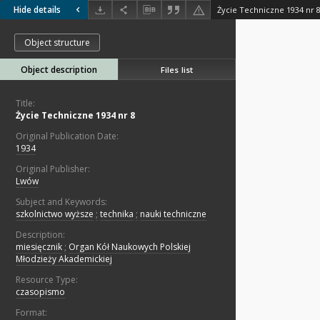
Hide details
Życie Techniczne 1934 nr 
Object structure
Object description
Files list
Title:
Życie Techniczne 1934 nr 8
Original Publication Date:
1934
Original Publisher:
Lwów
Subject and Keywords:
szkolnictwo wyższe
;
technika
;
nauki techniczne
Description:
miesięcznik
;
Organ Kół Naukowych Polskiej
Młodzieży Akademickiej
Resource Type:
czasopismo
Format: