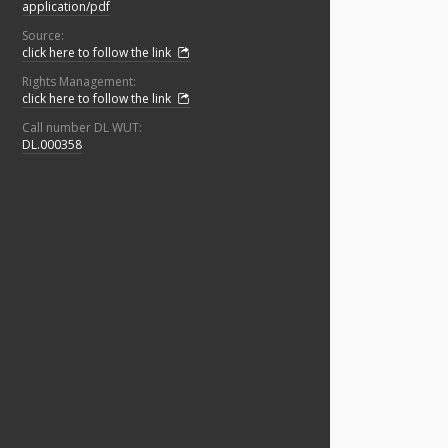
application/pdf
Source:
click here to follow the link
Rights Management:
click here to follow the link
Call number DL WUT:
DL.000358