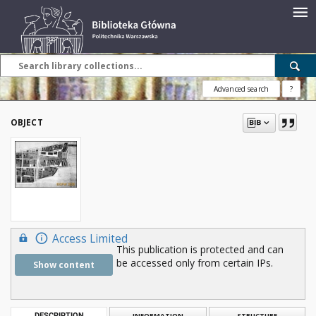
Advanced search
?
OBJECT
Access Limited
This publication is protected and can
be accessed only from certain IPs.
Show content
DESCRIPTION
INFORMATION
STRUCTURE