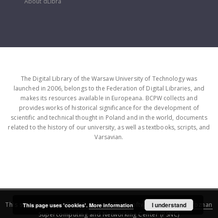
About dLibra
The Digital Library of the Warsaw University of Technology was
launched in 2006, belongs to the Federation of Digital Libraries, and
makes its resources available in Europeana. BCPW collects and
provides works of historical significance for the development of
scientific and technical thought in Poland and in the world, documents
related to the history of our university, as well as textbooks, scripts, and
Varsavian.
This service runs on
DInGO dLibra 6.3.16
software created by
I understand
Poznan
This page uses 'cookies'.
More information
Supercomputing and Networking Center (PSNC)