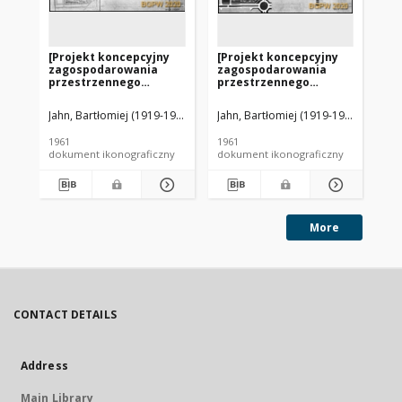
[Projekt koncepcyjny
[Projekt koncepcyjny
[P
zagospodarowania
zagospodarowania
za
przestrzennego
przestrzennego
pr
terenów części
terenów części
te
zachodniej Osi Saskiej
zachodniej Osi Saskiej
za
Jahn, Bartłomiej (1919-1989). Fotograf
Jahn, Bartłomiej (1919-1989). Fotogr
Jah
w Warszawie - Konkurs
w Warszawie - Konkurs
w 
SARP nr 322] : [praca nr
SARP nr 322] : [praca nr
SAR
1961
1961
196
69]. [Zdj. 1], [Sytuacja]
7]. [Zdj. 1], [Sytuacja]
70]
dokument ikonograficzny
dokument ikonograficzny
dok
More
CONTACT DETAILS
Address
Main Library