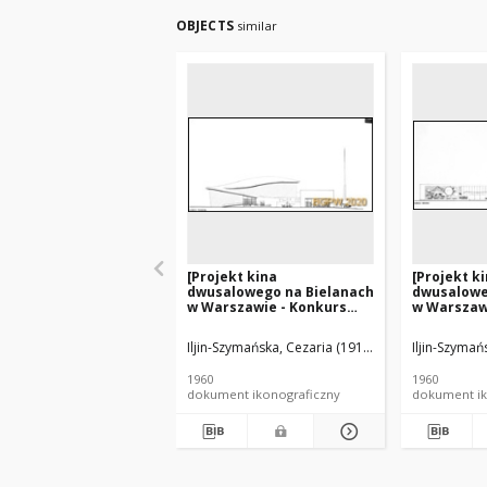
OBJECTS
similar
[Projekt kina
[Projekt k
dwusalowego na Bielanach
dwusalowe
w Warszawie - Konkurs
w Warszaw
SARP nr 303] : [praca nr 2].
SARP nr 303
[Zdj. 11], [Elewacja
[Zdj. 12], 
Iljin-Szymańska, Cezaria (1916-2007). Architekt
Iljin-Szymań
N
południowa]
wschodnia
1960
1960
dokument ikonograficzny
dokument ik