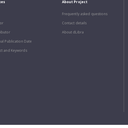
xes
About Project
Frequently asked questions
or
Contact details
ibutor
About dLibra
nal Publication Date
ct and Keywords