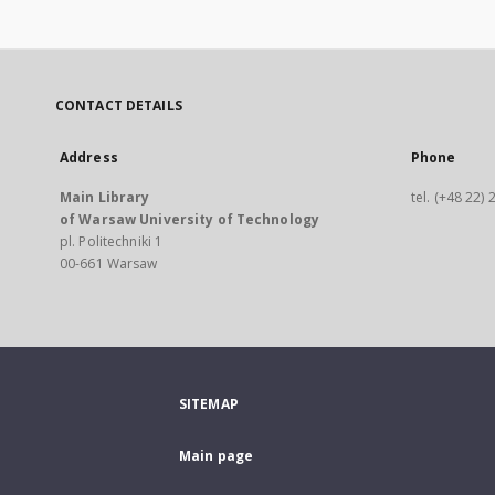
CONTACT DETAILS
Address
Phone
Main Library
tel. (+48 22)
of Warsaw University of Technology
pl. Politechniki 1
00-661 Warsaw
SITEMAP
Main page