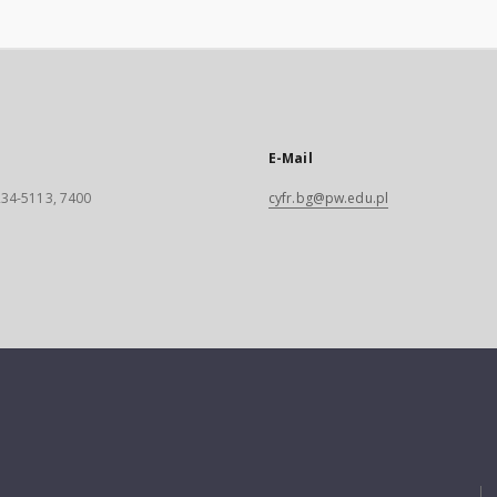
E-Mail
 234-5113, 7400
cyfr.bg@pw.edu.pl