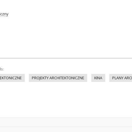
iczny
ds:
EKTONICZNE
PROJEKTY ARCHITEKTONICZNE
KINA
PLANY ARC