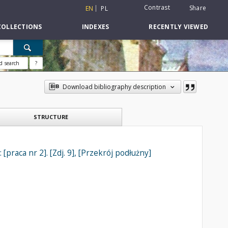
Contrast
Share
EN
PL
COLLECTIONS
INDEXES
RECENTLY VIEWED
d search
?
Download bibliography description
STRUCTURE
raca nr 2]. [Zdj. 9], [Przekrój podłużny]