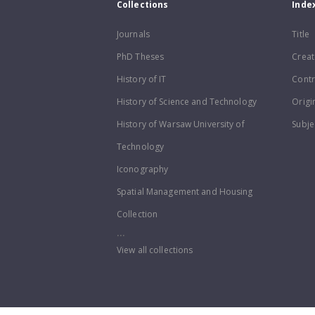
Collections
Inde
Journals
Title
PhD Theses
Creat
History of IT
Contr
History of Science and Technology
Origi
History of Warsaw University of
Subje
Technology
Iconography
Spatial Management and Housing
Collection
...
View all collections