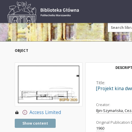
OBJECT
DESCRIPT
Title:
[Projekt kina dw
Creator:
Iljin-Szymańska, Ceza
Access Limited
Original Publication 
Show content
1960