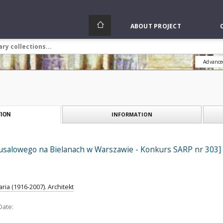
ABOUT PROJECT
Advance
INFORMATION
ION
usalowego na Bielanach w Warszawie - Konkurs SARP nr 303] : [p
ria (1916-2007). Architekt
Date: