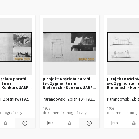
ścioła parafii
[Projekt Kościoła parafii
[Projekt Kościoł
nta na
św. Zygmunta na
św. Zygmunta n
- Konkurs SARP
Bielanach - Konkurs SARP
Bielanach - Kon
raca nr 27,
nr 266] : [praca nr 27,
nr 266] : [praca n
 II stopnia].
wyróżnienie II stopnia].
wyróżnienie II s
, Zbigniew (1929?-2017). Architekt
arandowska, Ewa. Architekt
Parandowski, Zbigniew (1929?-2017). Architekt
Parandowska, Ewa. Architekt
Parandowski, Zbig
Parando
lan sytuacyjny i
[Zdj. 3], [Rzut poziomu
[Zdj. 4], [Przekro
chóru i makieta]
D-D]
1958
1958
onograficzny
dokument ikonograficzny
dokument ikonogr