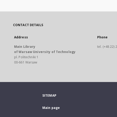
CONTACT DETAILS
Address
Phone
Main Library
tel. (+48 22)
of Warsaw University of Technology
pl. Politechniki 1
00-661 Warsaw
SITEMAP
Main page