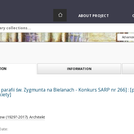
ABOUT PROJECT
Advance
INFORMATION
ION
 parafii św. Zygmunta na Bielanach - Konkurs SARP nr 266] : [pr
iety]
w (1929?-2017). Architekt
Date: