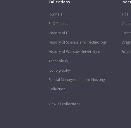
Collections
Inde
Journals
Title
PhD Theses
Creat
History of IT
Contr
History of Science and Technology
Origi
History of Warsaw University of
Subje
Technology
Iconography
Spatial Management and Housing
Collection
...
View all collections