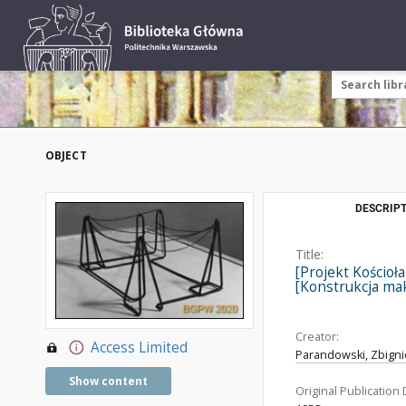
OBJECT
DESCRIPT
Title:
[Projekt Kościoła
[Konstrukcja mak
Creator:
Access Limited
Parandowski, Zbignie
Show content
Original Publication 