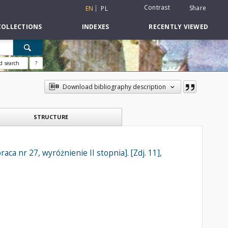
Contrast
Share
EN
PL
COLLECTIONS
INDEXES
RECENTLY VIEWED
d search
?
Download bibliography description
STRUCTURE
aca nr 27, wyróżnienie II stopnia]. [Zdj. 11],