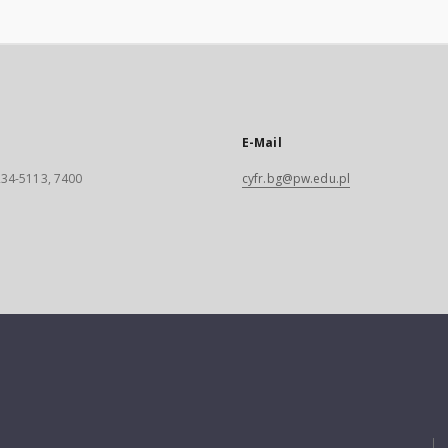
E-Mail
 234-5113, 7400
cyfr.bg@pw.edu.pl