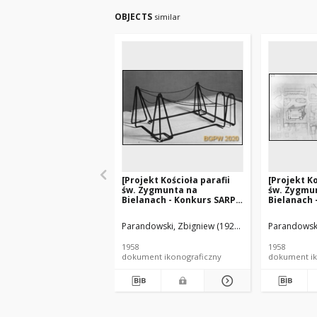
OBJECTS
similar
[Projekt Kościoła parafii
[Projekt Ko
św. Zygmunta na
św. Zygmu
Bielanach - Konkurs SARP
Bielanach 
nr 266] : [praca nr 27,
nr 266] : [p
wyróżnienie II stopnia].
wyróżnienie
Parandowski, Zbigniew (1929?-2017). Architekt
Parandowski
P
[Zdj. 10], [Konstrukcja
[Zdj. 1], [P
makiety]
makiety]
1958
1958
dokument ikonograficzny
dokument ik