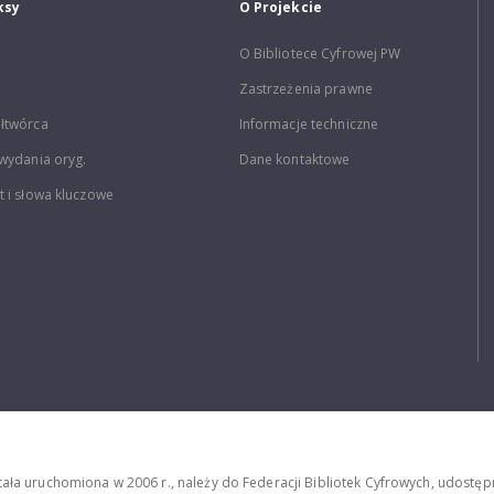
ksy
O Projekcie
O Bibliotece Cyfrowej PW
Zastrzeżenia prawne
łtwórca
Informacje techniczne
wydania oryg.
Dane kontaktowe
 i słowa kluczowe
stała uruchomiona w 2006 r., należy do Federacji Bibliotek Cyfrowych, udost