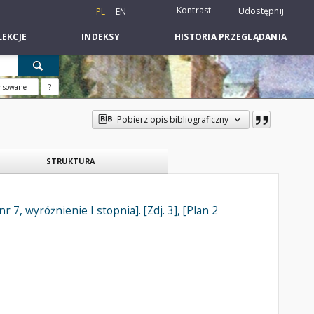
Kontrast
Udostępnij
PL
EN
EKCJE
INDEKSY
HISTORIA PRZEGLĄDANIA
nsowane
?
Pobierz opis bibliograficzny
STRUKTURA
 7, wyróżnienie I stopnia]. [Zdj. 3], [Plan 2