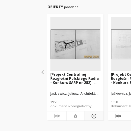
OBIEKTY
podobne
[Projekt Centralnej
[Projekt C
Rozgłośni Polskiego Radia
Rozgłośni 
- Konkurs SARP nr 252] :
- Konkurs S
[praca nr 7, wyróżnienie I
[praca nr 7
stopnia]. [Zdj. 6],
stopnia]. [Z
Jaśkiewicz, Juliusz. Architekt
Kunińska, Izabela. Ar
Jaśkiewicz, J
[Sytuacja]
piętra]
1958
1958
dokument ikonograficzny
dokument ik