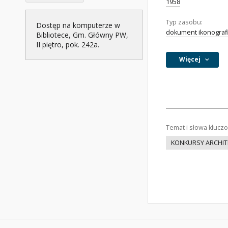
1958
Typ zasobu:
Dostęp na komputerze w
dokument ikonograf
Bibliotece, Gm. Główny PW,
II piętro, pok. 242a.
Więcej
Temat i słowa klucz
KONKURSY ARCHIT