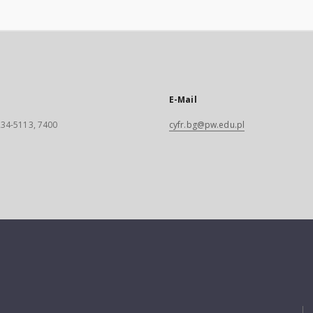
E-Mail
 234-5113, 7400
cyfr.bg@pw.edu.pl