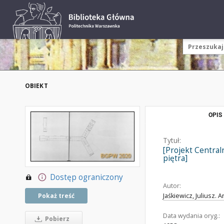
OBIEKT
OPIS
Tytuł:
[Projekt Centraln
piętra]
Dostęp ograniczony
Autor:
Pokaż treść
Jaśkiewicz, Juliusz. A
Data wydania oryg.:
Pobierz