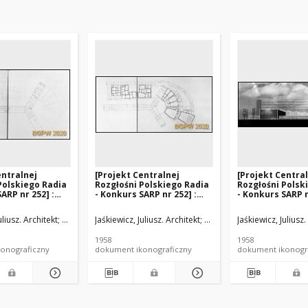
entralnej
[Projekt Centralnej
[Projekt Centra
Polskiego Radia
Rozgłośni Polskiego Radia
Rozgłośni Polsk
ARP nr 252] :
- Konkurs SARP nr 252] :
- Konkurs SARP n
, wyróżnienie I
[praca nr 7, wyróżnienie I
[praca nr 7, wyr
dj. 4], [Plan 1
stopnia]. [Zdj. 5], [Plan
stopnia]. [Zdj. 1
chitekt
uliusz. Architekt
Ostrowska-Podwysocka, Maria Dagna (1928-2011). Architekt
Kunińska, Izabela. Architekt
Jaśkiewicz, Juliusz. Architekt
Ostrowska-Podwysocka, Maria Dagn
Kunińska, Izabela. Architek
Jaśkiewicz, Juliusz.
parteru]
południowa]
1958
1958
onograficzny
dokument ikonograficzny
dokument ikonogr