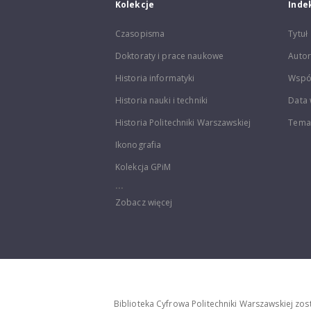
Kolekcje
Inde
Czasopisma
Tytuł
Doktoraty i prace naukowe
Autor
Historia informatyki
Wspó
Historia nauki i techniki
Data 
Historia Politechniki Warszawskiej
Temat
Ikonografia
Kolekcja GPiM
...
Zobacz więcej
Biblioteka Cyfrowa Politechniki Warszawskiej zo