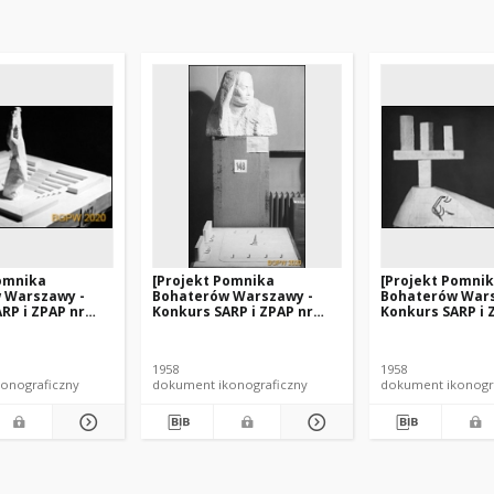
Pomnika
[Projekt Pomnika
[Projekt Pomni
 Warszawy -
Bohaterów Warszawy -
Bohaterów Wars
RP i ZPAP nr
Konkurs SARP i ZPAP nr
Konkurs SARP i 
a nr 187]. [Zdj.
240] : [praca nr 148]. [Zdj.
240] : [praca nr 1
a].
1], [Model pomnika].
1], [Model pomn
1958
1958
onograficzny
dokument ikonograficzny
dokument ikonogr