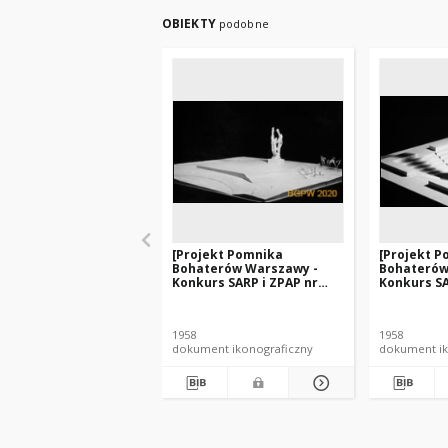
OBIEKTY
podobne
[Projekt Pomnika
[Projekt 
Bohaterów Warszawy -
Bohaterów
Konkurs SARP i ZPAP nr
Konkurs SA
240] : [praca nr 139]. [Zdj.
240] : [prac
1], [Makieta].
1], [Makiet
1958
1958
dokument ikonograficzny
dokument ik