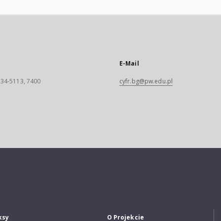
E-Mail
 234-5113, 7400
cyfr.bg@pw.edu.pl
ksy
O Projekcie