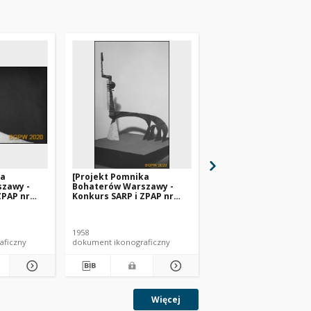
ka
[Projekt Pomnika
[Projekt Pomnika
zawy -
Bohaterów Warszawy -
Bohaterów Warszawy
ZPAP nr
Konkurs SARP i ZPAP nr
Konkurs SARP i ZPAP 
46]. [Zdj.
240] : [praca nr 144]. [Zdj.
240] : [praca nr 143]. [
ika].
1], [Model pomnika].
1], [Model pomnika].
1958
1958
aficzny
dokument ikonograficzny
dokument ikonograficzn
Więcej