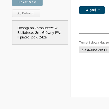
Pokaż treść
Więcej
Pobierz
Dostęp na komputerze w
Bibliotece, Gm. Główny PW,
II piętro, pok. 242a.
Temat i słowa klucz
KONKURSY ARCHIT