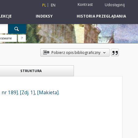
Kontrast
Udostępnij
PL
EN
EKCJE
INDEKSY
HISTORIA PRZEGLĄDANIA
nsowane
?
Pobierz opis bibliograficzny
STRUKTURA
 189]. [Zdj. 1], [Makieta].