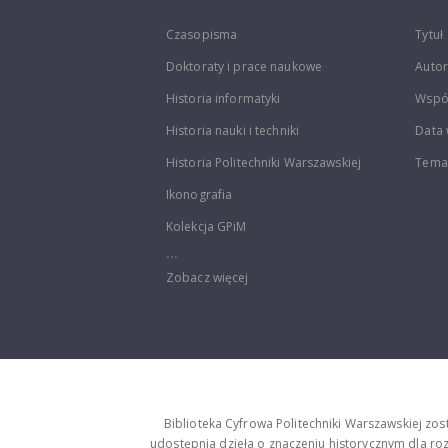
Czasopisma
Tytuł
Doktoraty i prace naukowe
Autor
Historia informatyki
Wspó
Historia nauki i techniki
Data 
Historia Politechniki Warszawskiej
Temat
Ikonografia
Kolekcja GPiM
...
Zobacz więcej
Biblioteka Cyfrowa Politechniki Warszawskiej zo
udostępnia dzieła o znaczeniu historycznym dla rozw