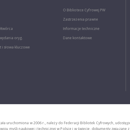
O Bibliotece Cyfrowej PW
Zastrzeżenia prawne
łtwórca
Informacje techniczne
wydania oryg.
Dane kontaktowe
 i słowa kluczowe
stała uruchomiona w 2006 r., należy do Federacji Bibliotek Cyfrowych, udost
oju myśli naukowej i technicznej w Polsce i w świecie, dokumenty związane z hi