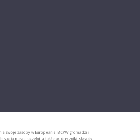
ępnia swoje zasoby w Europeanie. BCPW gromadzi i
storią naszej uczelni, a także podręczniki, skrypty,