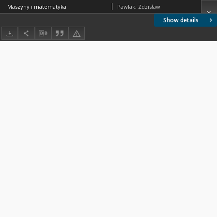
Maszyny i matematyka
Pawlak, Zdzisław
Show details