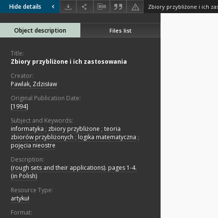
Hide details
Zbiory przybliżone i ich z
Object description
Files list
Title:
Zbiory przybliżone i ich zastosowania
Creator:
Pawlak, Zdzisław
Original Publication Date:
[1994]
Subject and Keywords:
informatyka
;
zbiory przybliżone
;
teoria
zbiorów przybliżonych
;
logika matematyczna
;
pojęcia nieostre
Description:
(rough sets and their applications). pages 1-4.
(in Polish)
Resource Type:
artykuł
Format: