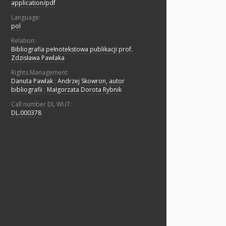
application/pdf
Language:
pol
Relation:
Bibliografia pełnotekstowa publikacji prof.
Zdzisława Pawlaka
Rights Management:
Danuta Pawlak
;
Andrzej Skowron, autor
bibliografii
;
Małgorzata Dorota Rybnik
Call number DL WUT:
DL.000378