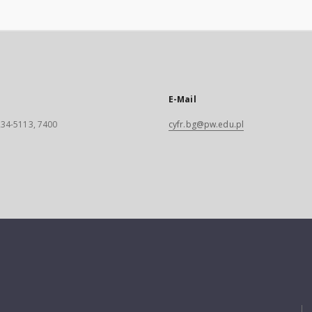
E-Mail
 234-5113, 7400
cyfr.bg@pw.edu.pl