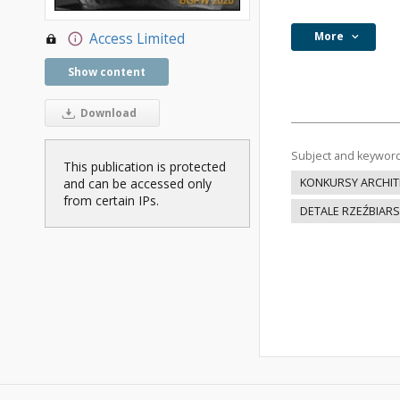
More
Access Limited
Show content
Download
Subject and keywor
This publication is protected
and can be accessed only
KONKURSY ARCHIT
from certain IPs.
DETALE RZEŹBIARS