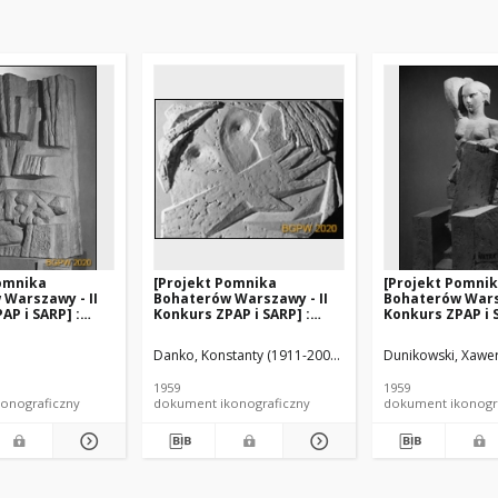
Pomnika
[Projekt Pomnika
[Projekt Pomni
Warszawy - II
Bohaterów Warszawy - II
Bohaterów Warsz
AP i SARP] :
Konkurs ZPAP i SARP] :
Konkurs ZPAP i S
]. [Zdj. 2],
[praca nr 70, wyróżnienie II
[praca nr 25, wy
elu pomnika].
stopnia]. [Zdj. 2], [Detal
stopnia]. [Zdj. 2
ka, Wanda. Rzeźbiarz
Gosławski, Stanisław (1918-2008). Rzeźbiarz
Danko, Konstanty (1911-2007). Architekt
Dunikowski, Xawer
Jabłoński, Z. A
modelu pomnika]
modelu pomnik
1959
1959
onograficzny
dokument ikonograficzny
dokument ikonogr