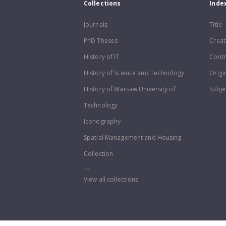
Collections
Inde
Journals
Title
PhD Theses
Creat
History of IT
Contr
History of Science and Technology
Origi
History of Warsaw University of
Subje
Technology
Iconography
Spatial Management and Housing
Collection
...
View all collections