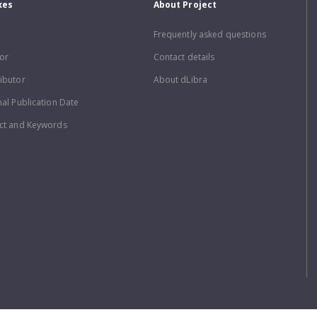
xes
About Project
Frequently asked questions
or
Contact details
ibutor
About dLibra
nal Publication Date
ct and Keywords