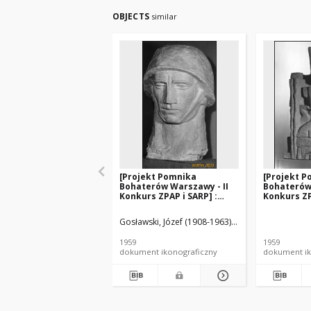
OBJECTS
similar
[Projekt Pomnika
[Projekt 
Bohaterów Warszawy - II
Bohaterów 
Konkurs ZPAP i SARP] :
Konkurs ZP
[praca nr 47, wyróżnienie I
[praca nr 64
stopnia]. [Zdj. 2], [Detal
[Detal mod
Gosławski, Józef (1908-1963). Rzeźbiarz
Gosławs
modelu pomnika]
1959
1959
dokument ikonograficzny
dokument ik