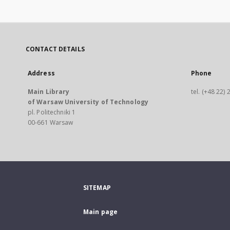
CONTACT DETAILS
Address
Phone
Main Library
tel. (+48 22)
of Warsaw University of Technology
pl. Politechniki 1
00-661 Warsaw
SITEMAP
Main page