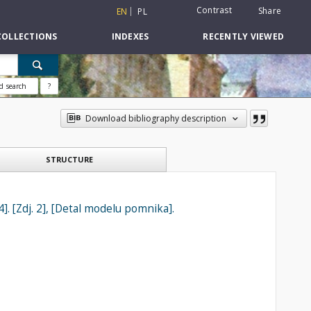
Contrast
Share
EN
PL
COLLECTIONS
INDEXES
RECENTLY VIEWED
d search
?
Download bibliography description
STRUCTURE
. [Zdj. 2], [Detal modelu pomnika].