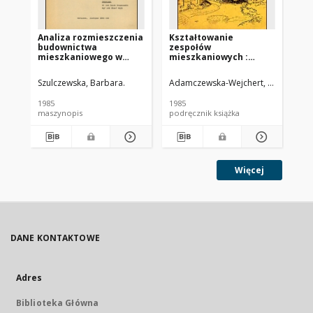
Analiza rozmieszczenia
Kształtowanie
Hi
budownictwa
zespołów
Cz.
mieszkaniowego w
mieszkaniowych :
XV
miastach: Augustów,
wybrane współczesne
Ełk, Giżycko i Suwałki w
tendencje europejskie
Szulczewska, Barbara.
Adamczewska-Wejchert, Hanna
Mig
Ost
oparciu o metodę
O.E.R.P. Etap 1 (cz. 12),
1985
1985
195
Analiza rozmieszczenia
maszynopis
podręcznik książka
ma
budownictwa
mieszkaniowego w
mieście Augustowie
(zagadnienia
przyrodnicze)
Więcej
DANE KONTAKTOWE
Adres
Biblioteka Główna