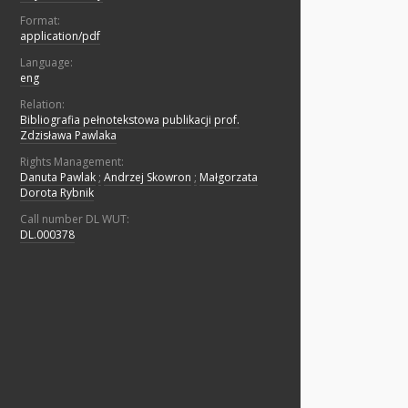
Format:
application/pdf
Language:
eng
Relation:
Bibliografia pełnotekstowa publikacji prof.
Zdzisława Pawlaka
Rights Management:
Danuta Pawlak
;
Andrzej Skowron
;
Małgorzata
Dorota Rybnik
Call number DL WUT:
DL.000378