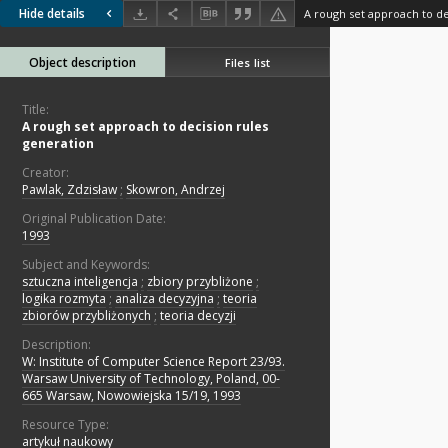
Hide details
A rough set approach to de
Object description
Files list
Title:
A rough set approach to decision rules
generation
Creator:
Pawlak, Zdzisław
;
Skowron, Andrzej
Original Publication Date:
1993
Subject and Keywords:
sztuczna inteligencja
;
zbiory przybliżone
;
logika rozmyta
;
analiza decyzyjna
;
teoria
zbiorów przybliżonych
;
teoria decyzji
Description:
W: Institute of Computer Science Report 23/93.
Warsaw University of Technology, Poland, 00-
665 Warsaw, Nowowiejska 15/19, 1993
Resource Type:
artykuł naukowy