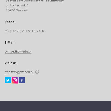
of Warsaw University of Technology
pl. Politechniki 1
00-661 Warsaw
Phone
tel. (+48 22) 234-5113, 7400
E-Mail
cyfr.bg@pw.edu.pl
Visit us!
https://bg.pw.edu.pl