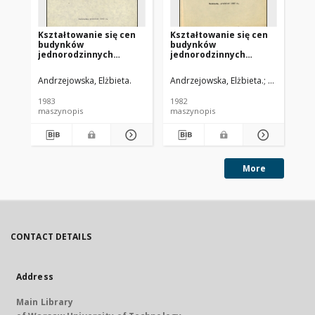
Kształtowanie się cen
Kształtowanie się cen
Ch
budynków
budynków
ro
jednorodzinnych
jednorodzinnych
ks
zrealizowanych w
zrealizowanych w
bu
ramach
ramach
je
Andrzejowska, Elżbieta.
Andrzejowska, Elżbieta.
Skinder, Ter
And
uspołecznionego
uspołecznionego
zr
budownictwa
budownictwa
in
1983
1982
198
mieszkaniowego w
mieszkaniowego w
us
maszynopis
maszynopis
ma
latach 1981-1984. Etap
latach 1981-1984. Etap
la
2, Analiza danych za
1, Analiza danych za
1982 rok
1981 rok
More
CONTACT DETAILS
Address
Main Library