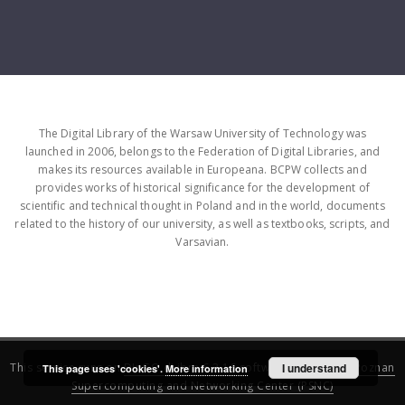
The Digital Library of the Warsaw University of Technology was
launched in 2006, belongs to the Federation of Digital Libraries, and
makes its resources available in Europeana. BCPW collects and
provides works of historical significance for the development of
scientific and technical thought in Poland and in the world, documents
related to the history of our university, as well as textbooks, scripts, and
Varsavian.
This service runs on
DInGO dLibra 6.3.16
software created by
I understand
Poznan
This page uses 'cookies'.
More information
Supercomputing and Networking Center (PSNC)