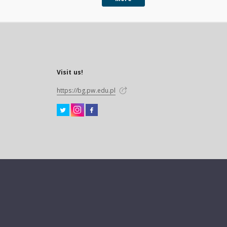
przemysłowych z WP
Luboń z uwzględnien
aktualnego stanu
siedliska rolniczego i
struktury zasobów
produkcyjnych. Proje
urządzenia
gospodarczego Zakł
Rolnego Rogalin - K.P
Kórnik
Visit us!
https://bg.pw.edu.pl