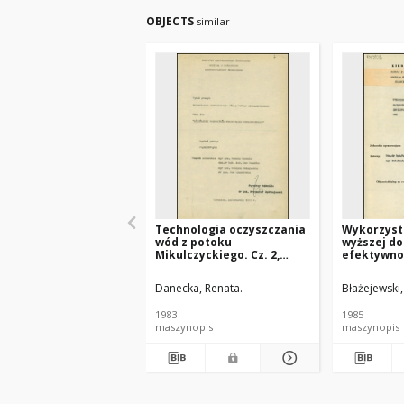
OBJECTS
similar
Technologia oczyszczania
Wykorzysta
wód z potoku
wyższej do
Mikulczyckiego. Cz. 2,
efektywnoś
Uściślenie parametrów
infiltracji 
pracy złoża biologicznego
zanieczys
Danecka, Renata.
Błażejewski,
1983
1985
maszynopis
maszynopis