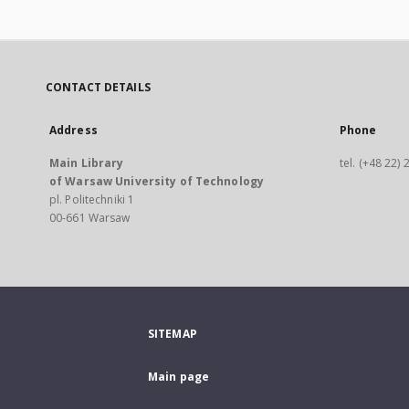
CONTACT DETAILS
Address
Phone
Main Library
tel. (+48 22)
of Warsaw University of Technology
pl. Politechniki 1
00-661 Warsaw
SITEMAP
Main page