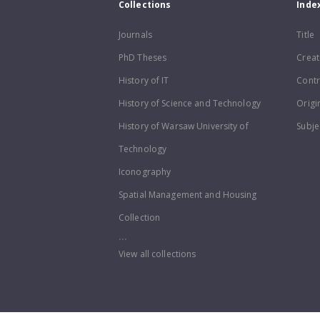
Collections
Inde
Journals
Title
PhD Theses
Creat
History of IT
Contr
History of Science and Technology
Origi
History of Warsaw University of
Subje
Technology
Iconography
Spatial Management and Housing
Collection
...
View all collections