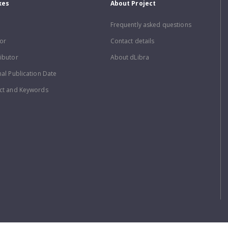
xes
About Project
Frequently asked questions
or
Contact details
ibutor
About dLibra
nal Publication Date
ct and Keywords