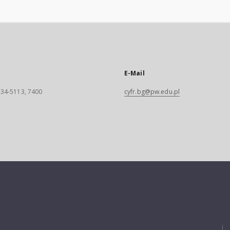
E-Mail
 234-5113, 7400
cyfr.bg@pw.edu.pl