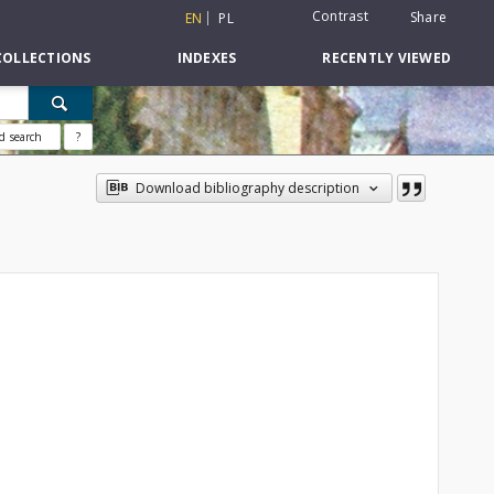
Contrast
Share
EN
PL
COLLECTIONS
INDEXES
RECENTLY VIEWED
d search
?
Download bibliography description