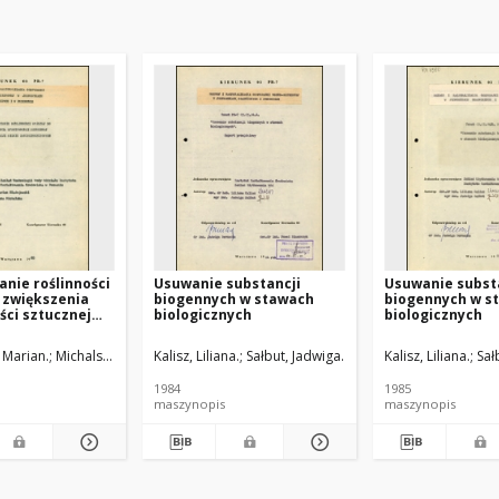
nie roślinności
Usuwanie substancji
Usuwanie subst
 zwiększenia
biogennych w stawach
biogennych w s
ci sztucznej
biologicznych
biologicznych
silnie
zczonych wód
 Marian.
Michalska, Grażyna.
Kalisz, Liliana.
Sałbut, Jadwiga.
Kalisz, Liliana.
Sał
1984
1985
maszynopis
maszynopis