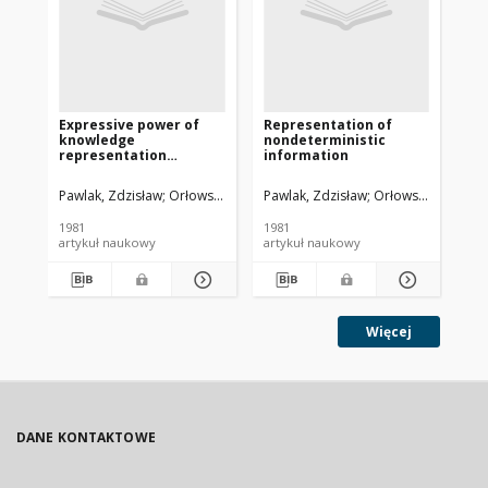
Expressive power of
Representation of
Di
knowledge
nondeterministic
of 
representation
information
kn
systems
re
Pawlak, Zdzisław
Orłowska, Ewa
Pawlak, Zdzisław
Orłowska, Ewa
Paw
1981
1981
198
artykuł naukowy
artykuł naukowy
art
Więcej
DANE KONTAKTOWE