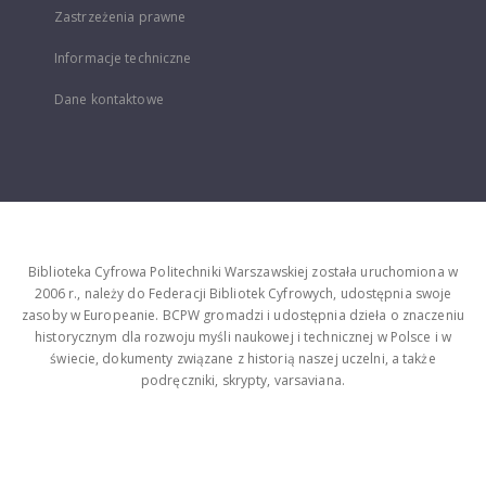
Zastrzeżenia prawne
Informacje techniczne
Dane kontaktowe
Biblioteka Cyfrowa Politechniki Warszawskiej została uruchomiona w
2006 r., należy do Federacji Bibliotek Cyfrowych, udostępnia swoje
zasoby w Europeanie. BCPW gromadzi i udostępnia dzieła o znaczeniu
historycznym dla rozwoju myśli naukowej i technicznej w Polsce i w
świecie, dokumenty związane z historią naszej uczelni, a także
podręczniki, skrypty, varsaviana.