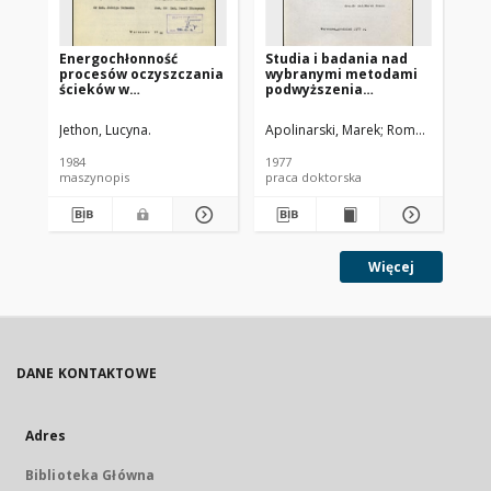
Energochłonność
Studia i badania nad
Ba
procesów oczyszczania
wybranymi metodami
dz
ścieków w
podwyższenia
zł
oczyszczalniach
technologicznej i
wy
mechaniczno-
ekonomicznej
sz
Jethon, Lucyna.
Apolinarski, Marek
Roman, Marek. 
Gro
biologicznych - etap I :
efektywności
po
rozpoznanie
oczyszczania ścieków z
we
1984
1977
197
literaturowo-studialne
produkcji celulozy
ich
maszynopis
praca doktorska
pra
metodą siarczanową
Więcej
DANE KONTAKTOWE
Adres
Biblioteka Główna