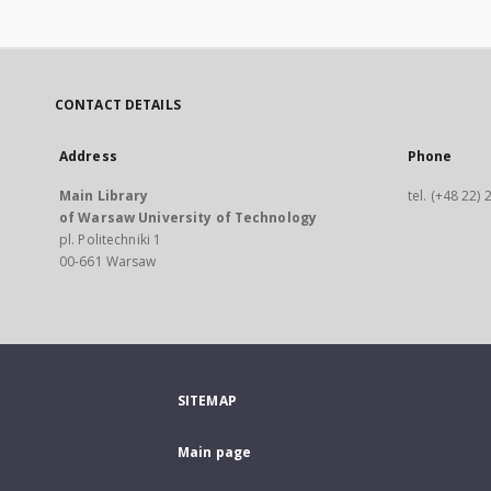
CONTACT DETAILS
Address
Phone
Main Library
tel. (+48 22)
of Warsaw University of Technology
pl. Politechniki 1
00-661 Warsaw
SITEMAP
Main page