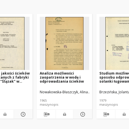
 jakości ścieków
Analiza możliwości
Studium możliwo
anych z fabryki
zaopatrzenia w wodę i
sposobu odpro
"Ślązak" w
odprowadzania ścieków
solanki ługowan
solnego w Lubie
Kujawskim do W
.
Nowakowska-Błaszczyk, Alina.
Błaszczyk, Paweł (1932- 
Brzezińska, Jolant
1965
1979
maszynopis
maszynopis