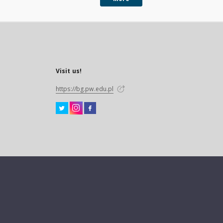
Visit us!
https://bg.pw.edu.pl