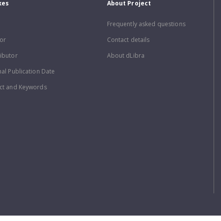
xes
About Project
Frequently asked questions
or
Contact details
ibutor
About dLibra
nal Publication Date
ct and Keywords