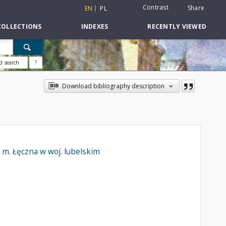
Contrast
Share
EN
PL
COLLECTIONS
INDEXES
RECENTLY VIEWED
d search
?
Download bibliography description
 m. Łęczna w woj. lubelskim