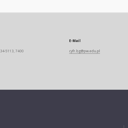
E-Mail
 234-5113, 7400
cyfr.bg@pw.edu.pl