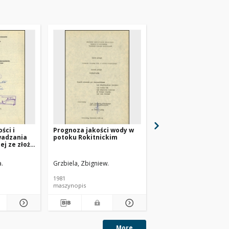
ści i
Prognoza jakości wody w
Pomiary i badania
wadzania
potoku Rokitnickim
zanieczyszczeń rzeki
ej ze złoża
w Chałupkach oraz ic
niu
wpływ na jakość wody
isły
dolnym biegu Odry. Cz
).
a.
Grzbiela, Zbigniew.
Pokorny, Tadeusz.
1981
1978
maszynopis
maszynopis
More