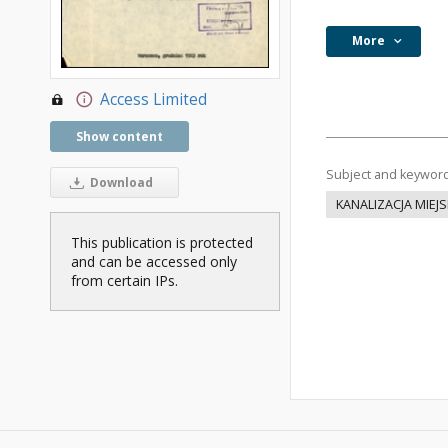
More
Access Limited
Show content
Subject and keywor
Download
KANALIZACJA MIEJ
This publication is protected
and can be accessed only
from certain IPs.