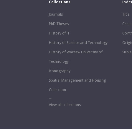
Collections
Inde
Journals
Title
PhD Theses
Creat
History of IT
Contr
History of Science and Technology
Origi
History of Warsaw University of
Subje
Technology
Iconography
Spatial Management and Housing
Collection
...
View all collections