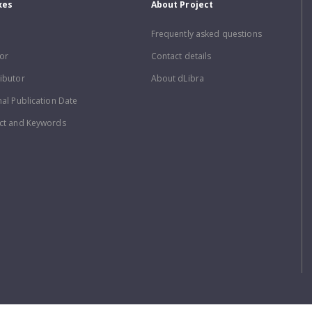
xes
About Project
Frequently asked questions
or
Contact details
ibutor
About dLibra
nal Publication Date
ct and Keywords