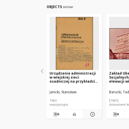
OBJECTS
similar
Urządzenia administracji
Zakład Ub
w wiejskiej sieci
Socjalnych
osadniczej na przykładzie
elewacji w
powiatów Ciechanów i
Francja
Puławy
Janicki, Stanisław.
Barucki, Tad
1963
[1961]
maszynopis
dokument ik