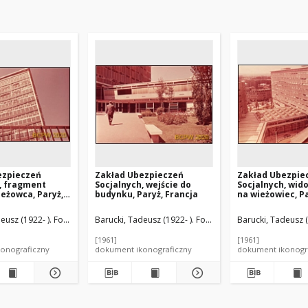
ezpieczeń
Zakład Ubezpieczeń
Zakład Ubezpie
, fragment
Socjalnych, wejście do
Socjalnych, wido
ieżowca, Paryż,
budynku, Paryż, Francja
na wieżowiec, Pa
Francja
eusz (1922- ). Fotograf
Barucki, Tadeusz (1922- ). Fotograf
Barucki, Tadeusz (
[1961]
[1961]
onograficzny
dokument ikonograficzny
dokument ikonogr