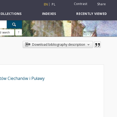
Contrast
Share
EN
PL
COLLECTIONS
INDEXES
RECENTLY VIEWED
d search
?
Download bibliography description
atów Ciechanów i Puławy