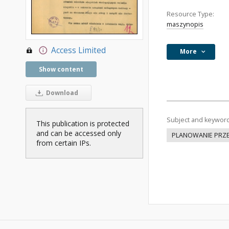
Resource Type:
maszynopis
Access Limited
More
Show content
Download
Subject and keywor
This publication is protected
and can be accessed only
PLANOWANIE PRZ
from certain IPs.