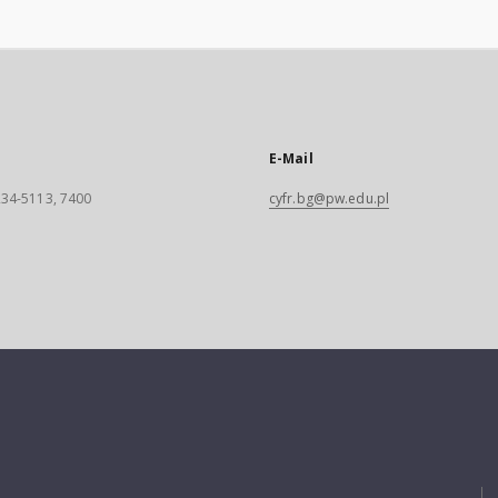
E-Mail
 234-5113, 7400
cyfr.bg@pw.edu.pl