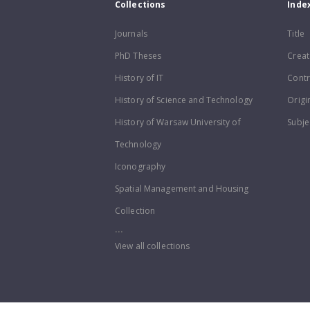
Collections
Inde
Journals
Title
PhD Theses
Creat
History of IT
Contr
History of Science and Technology
Origi
History of Warsaw University of
Subje
Technology
Iconography
Spatial Management and Housing
Collection
...
View all collections