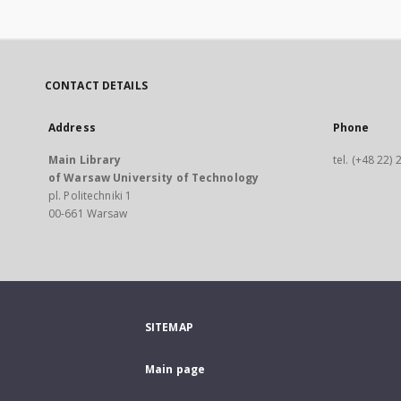
CONTACT DETAILS
Address
Phone
Main Library
tel. (+48 22)
of Warsaw University of Technology
pl. Politechniki 1
00-661 Warsaw
SITEMAP
Main page