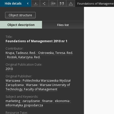
Hide details
Foundations of Managemen
Object structure
Object description
Files list
Title:
Foundations of Management 2010 nr 1
Contributor:
Krupa, Tadeusz. Red.
;
Ostrowska, Teresa. Red.
;
Rostek, Katarzyna. Red.
Original Publication Date:
2010
Original Publisher:
Warszawa : Politechnika Warszawska Wydział
Zarządzania
;
Warsaw : Warsaw University of
Technology, Faculty of Management
Subject and Keywords:
marketing
;
zarządzanie
;
finanse
;
ekonomia
;
informatyka gospodarcza
Resource Type: