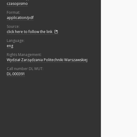
czasopismo
Format:
application/pdf
Source:
click here to follow the link
Language:
eng
Rights Management:
Wydział Zarządzania Politechniki Warszawskiej
Call number DL WUT:
DL.000391