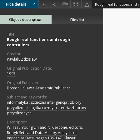
Hide details
Rough real functions and r
Object description
Files list
Title:
Rough real functions and rough
controllers
Creator:
Pawlak, Zdzisław
Original Publication Date:
1997
Original Publisher:
Boston : Kluwer Academic Publisher
Subject and Keywords:
informatyka
;
sztuczna inteligencja
;
zbiory
przybliżone
;
logika rozmyta
;
teoria zbiorów
przybliżonych
Description:
W: Tsau Young Lin and N. Cercone, editors,
Rough Sets and Data Mining. Analysis of
Imprecise Data, pages 139-147. Kluwer