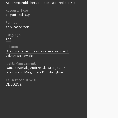
Academic Publishers, Boston, Dordrecht, 1997
Resource Type:
artykuł naukowy
Format:
application/pdf
Language:
eng
Relation:
Bibliografia pełnotekstowa publikacji prof.
Zdzisława Pawlaka
Rights Management:
Danuta Pawlak
;
Andrzej Skowron, autor
bibliografii
;
Małgorzata Dorota Rybnik
Call number DL WUT:
DL.000378