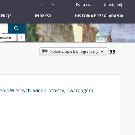
Kontrast
Udostępnij
PL
EN
EKCJE
INDEKSY
HISTORIA PRZEGLĄDANIA
nsowane
?
Pobierz opis bibliograficzny
enia Wiernych, widok lotniczy, Twardogóra