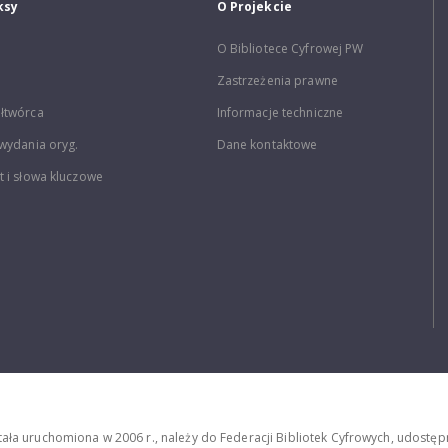
ksy
O Projekcie
O Bibliotece Cyfrowej PW
Zastrzeżenia prawne
łtwórca
Informacje techniczne
wydania oryg.
Dane kontaktowe
 i słowa kluczowe
stała uruchomiona w 2006 r., należy do Federacji Bibliotek Cyfrowych, udost