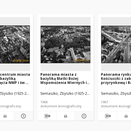
centrum miasta
Panorama miasta z
Panorama rynk
 bazyliką
bazyliką Matki Bożej
Kościuszki z za
cia NMP i św.
Wspomożenia Wiernych i
przyrynkową i B
kościołem Matki
kościołem
Wniebowzięcia 
awej i kościołem
Wniebowstąpienia
lotniczy od str
Zbyszko (1925-2015).
Siemaszko, Zbyszko (1925-2015).
Siemaszko, Zbyszk
w, widok
Pańskiego, widok lotniczy
(południowej), B
owicz
od strony południowo-
1968
1967
wschodniej, Twardogóra
onograficzny
dokument ikonograficzny
dokument ikonogr