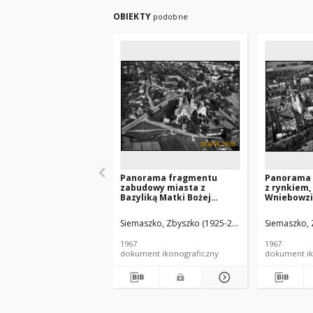
OBIEKTY
podobne
Panorama fragmentu
Panorama 
zabudowy miasta z
z rynkiem,
Bazyliką Matki Bożej
Wniebowzię
Bolesnej, widok lotniczy od
Mikołaja, 
strony południowej,
Bożej Łask
Siemaszko, Zbyszko (1925-2015).
Siemaszko, 
Jarosław
Mariawitó
lotniczy, Ł
1967
1967
dokument ikonograficzny
dokument ik