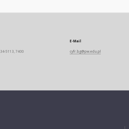
E-Mail
 234-5113, 7400
cyfr.bg@pw.edu.pl