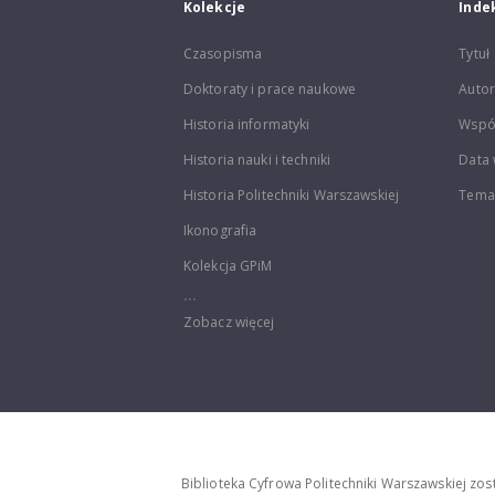
Kolekcje
Inde
Czasopisma
Tytuł
Doktoraty i prace naukowe
Autor
Historia informatyki
Wspó
Historia nauki i techniki
Data 
Historia Politechniki Warszawskiej
Temat
Ikonografia
Kolekcja GPiM
...
Zobacz więcej
Biblioteka Cyfrowa Politechniki Warszawskiej zo