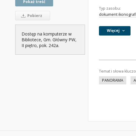
Pokaż treść
Typ zasobu:
dokument ikonograf
Pobierz
Więcej
Dostęp na komputerze w
Bibliotece, Gm. Główny PW,
II piętro, pok. 242a.
Temat i słowa klucz
PANORAMA
A