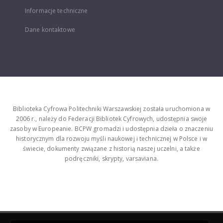
Informacje techniczne
Dane kontaktowe
Biblioteka Cyfrowa Politechniki Warszawskiej została uruchomiona w
2006 r., należy do Federacji Bibliotek Cyfrowych, udostępnia swoje
zasoby w Europeanie. BCPW gromadzi i udostępnia dzieła o znaczeniu
historycznym dla rozwoju myśli naukowej i technicznej w Polsce i w
świecie, dokumenty związane z historią naszej uczelni, a także
podręczniki, skrypty, varsaviana.