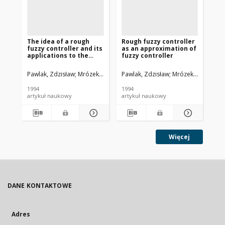
The idea of a rough
Rough fuzzy controller
Ro
fuzzy controller and its
as an approximation of
applications to the
fuzzy controller
stabilization of a
pendulum-car system
Pawlak, Zdzisław
Mrózek, Adam
Pawlak, Zdzisław
Czogała, Ernest
Mrózek, Adam
Paw
Czo
1994
1994
[19
artykuł naukowy
artykuł naukowy
art
Więcej
DANE KONTAKTOWE
Adres