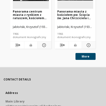
Panorama centrum
Panorama miasta z
Pa
miasta z rynkiem z
kościołem pw. Ścięcia
cz
ratuszem, kościołem
św. Jana Chrzciciela i
ra
pw. św. Jakuba i
kościołem
pw
Mikołaja i kościołem
Zwiastowania NMP,
i ś
Jabłoński, Krzysztof (1934-2014).
Jabłoński, Krzysztof (1934-2014).
Jab
Wniebowzięcia NMP,
widok lotniczy od
lo
widok lotniczy od
strony południowej,
po
1966
1966
196
strony wschodniej w
Chojnice
dokument ikonograficzny
dokument ikonograficzny
dok
kierunku kościoła św.
Apostołów Piotra i
Pawła, Chełmno
More
CONTACT DETAILS
Address
Main Library