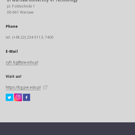
of Warsaw University of Technology
pl. Politechniki 1
00-661 Warsaw
Phone
tel. (+48 22) 234-5113, 7400
E-Mail
cyfr.bg@pw.edu.pl
Visit us!
https://bg.pw.edu.pl