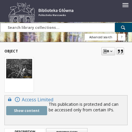
Advanced search
?
OBJECT
Access Limited
This publication is protected and can
be accessed only from certain IPs.
Show content
DESCRIPTION
INFORMATION