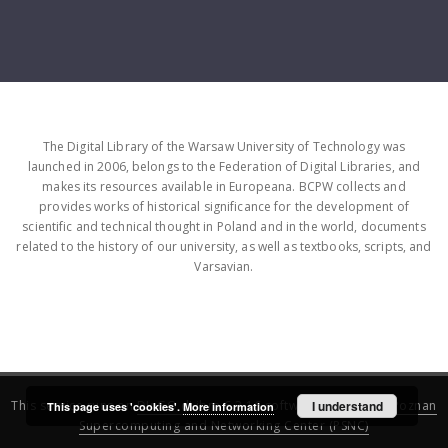
The Digital Library of the Warsaw University of Technology was
launched in 2006, belongs to the Federation of Digital Libraries, and
makes its resources available in Europeana. BCPW collects and
provides works of historical significance for the development of
scientific and technical thought in Poland and in the world, documents
related to the history of our university, as well as textbooks, scripts, and
Varsavian.
This service runs on
DInGO dLibra 6.3.16
software created by
I understand
Poznan
This page uses 'cookies'.
More information
Supercomputing and Networking Center (PSNC)