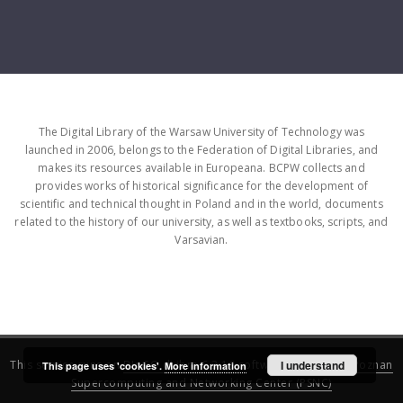
The Digital Library of the Warsaw University of Technology was
launched in 2006, belongs to the Federation of Digital Libraries, and
makes its resources available in Europeana. BCPW collects and
provides works of historical significance for the development of
scientific and technical thought in Poland and in the world, documents
related to the history of our university, as well as textbooks, scripts, and
Varsavian.
This service runs on
DInGO dLibra 6.3.16
software created by
I understand
Poznan
This page uses 'cookies'.
More information
Supercomputing and Networking Center (PSNC)