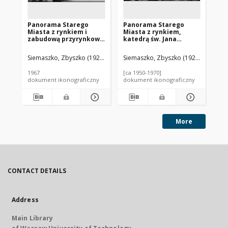
Panorama Starego
Panorama Starego
Pa
Miasta z rynkiem i
Miasta z rynkiem,
ry
zabudową przyrynkową
katedrą św. Jana
Ni
z katedrą pw. św.
Chrzciciela, kościołem
Po
Marcina i Mikołaja oraz
Matki Bożej Łaskawej i
lo
Siemaszko, Zbyszko (1925-2015).
Siemaszko, Zbyszko (1925-2015).
Sie
fragmentem rzeki Brdy
kościolem św. Marcina
po
z mostami, widok
na pierwszym planie,
ws
1967
[ca 1950-1970]
196
lotniczy od strony
widok lotniczy od
dokument ikonograficzny
dokument ikonograficzny
dok
zachodniej w kierunku
strony ulicy Podwale w
kościoła pw. św.
kierunku Wybrzeża
Andrzeja Boboli,
Gdańskiego, Warszawa
Bydgoszcz
More
CONTACT DETAILS
Address
Main Library