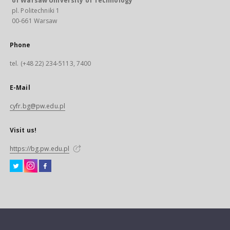
of Warsaw University of Technology
pl. Politechniki 1
00-661 Warsaw
Phone
tel. (+48 22) 234-5113, 7400
E-Mail
cyfr.bg@pw.edu.pl
Visit us!
https://bg.pw.edu.pl