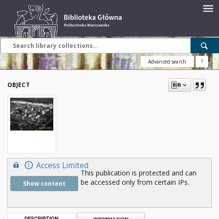
Advanced search
?
OBJECT
Access Limited
This publication is protected and can
be accessed only from certain IPs.
Show content
DESCRIPTION
INFORMATION