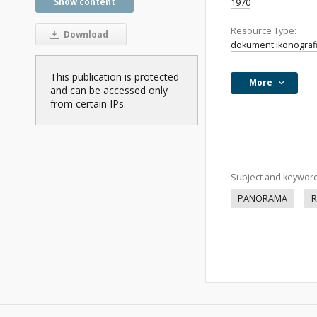
Show content
1970
Resource Type:
Download
dokument ikonograf
This publication is protected
More
and can be accessed only
from certain IPs.
Subject and keywor
PANORAMA
R