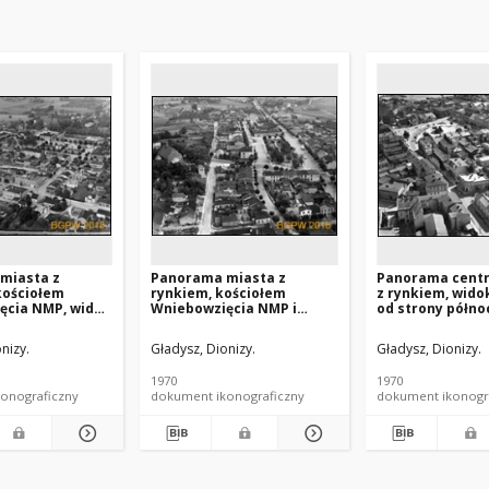
miasta z
Panorama miasta z
Panorama cent
kościołem
rynkiem, kościołem
z rynkiem, wido
ęcia NMP, widok
Wniebowzięcia NMP i
od strony półno
d strony
dzwonnicą, widok lotniczy
zachodniej, Pob
j, Izbica
od strony północno-
nizy.
Gładysz, Dionizy.
Gładysz, Dionizy.
zachodniej, Izbica
Kujawska
1970
1970
onograficzny
dokument ikonograficzny
dokument ikonogr