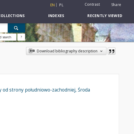
Contrast
Share
EN
PL
COLLECTIONS
INDEXES
RECENTLY VIEWED
d search
?
Download bibliography description
y od strony południowo-zachodniej, Środa