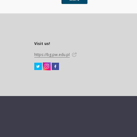
Visit us!
https://bg.pw.edu.pl