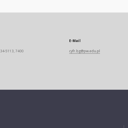
E-Mail
 234-5113, 7400
cyfr.bg@pw.edu.pl