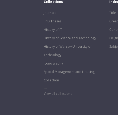
Collections
Inde
Journals
Title
PhD Theses
Creat
History of IT
Contr
History of Science and Technology
Origi
History of Warsaw University of
Subje
Technology
Iconography
Spatial Management and Housing
Collection
...
View all collections