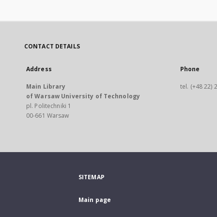
CONTACT DETAILS
Address
Phone
Main Library
tel. (+48 22)
of Warsaw University of Technology
pl. Politechniki 1
00-661 Warsaw
SITEMAP
Main page