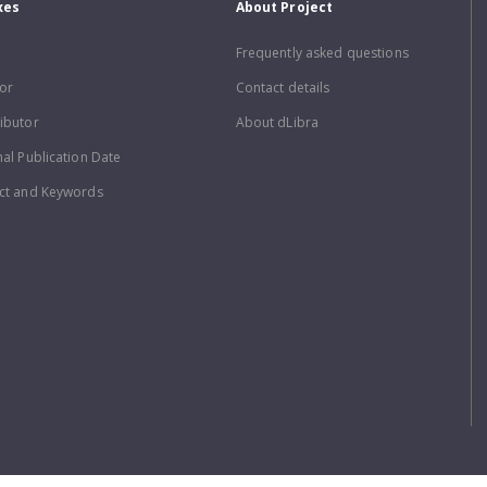
xes
About Project
Frequently asked questions
or
Contact details
ibutor
About dLibra
nal Publication Date
ct and Keywords