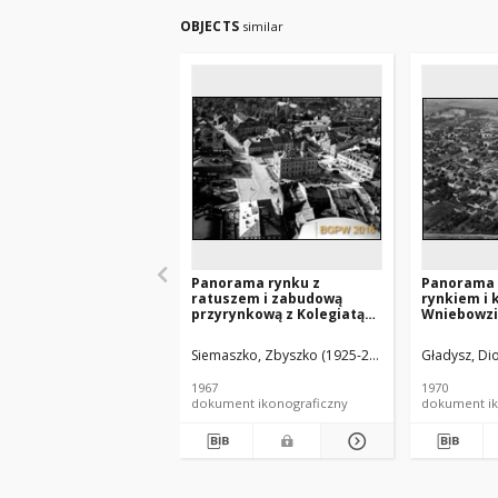
OBJECTS
similar
Panorama rynku z
Panorama 
ratuszem i zabudową
rynkiem i 
przyrynkową z Kolegiatą
Wniebowzi
pw. Bożego Ciała, widok
lotniczy o
lotniczy od strony
południowe
Siemaszko, Zbyszko (1925-2015).
Gładysz, Dio
północno-wschodniej,
Kujawska
Jarosław
1967
1970
dokument ikonograficzny
dokument ik