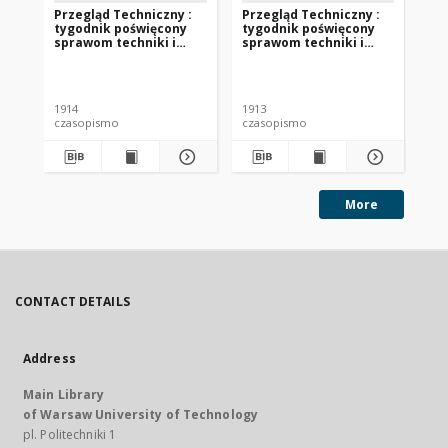
Przegląd Techniczny :
Przegląd Techniczny :
Pr
tygodnik poświęcony
tygodnik poświęcony
ty
sprawom techniki i
sprawom techniki i
sp
przemysłu 1914 nr 4
przemysłu 1913 nr 47
pr
1914
1913
191
czasopismo
czasopismo
cz
More
CONTACT DETAILS
Address
Main Library
of Warsaw University of Technology
pl. Politechniki 1