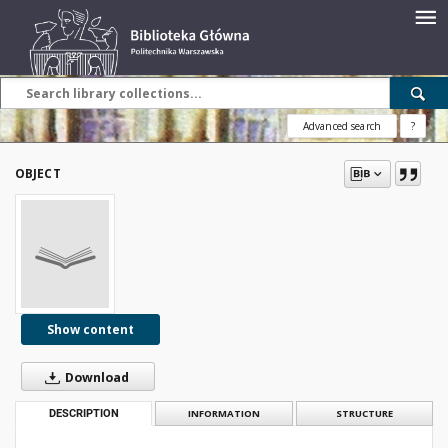
Advanced search
?
OBJECT
Show content
Download
DESCRIPTION
INFORMATION
STRUCTURE