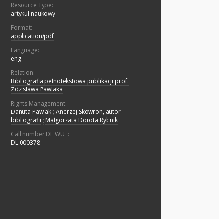
Resource Type:
artykuł naukowy
Format:
application/pdf
Language:
eng
Relation:
Bibliografia pełnotekstowa publikacji prof.
Zdzisława Pawlaka
Rights Management:
Danuta Pawlak
;
Andrzej Skowron, autor
bibliografii
;
Małgorzata Dorota Rybnik
Call number DL WUT:
DL.000378