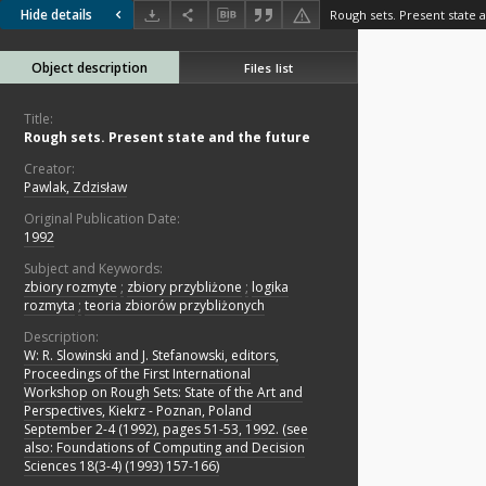
Hide details
Rough sets. Present state 
Object description
Files list
Title:
Rough sets. Present state and the future
Creator:
Pawlak, Zdzisław
Original Publication Date:
1992
Subject and Keywords:
zbiory rozmyte
;
zbiory przybliżone
;
logika
rozmyta
;
teoria zbiorów przybliżonych
Description:
W: R. Slowinski and J. Stefanowski, editors,
Proceedings of the First International
Workshop on Rough Sets: State of the Art and
Perspectives, Kiekrz - Poznan, Poland
September 2-4 (1992), pages 51-53, 1992. (see
also: Foundations of Computing and Decision
Sciences 18(3-4) (1993) 157-166)