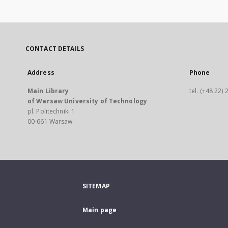
CONTACT DETAILS
Address
Phone
Main Library
tel. (+48 22)
of Warsaw University of Technology
pl. Politechniki 1
00-661 Warsaw
SITEMAP
Main page