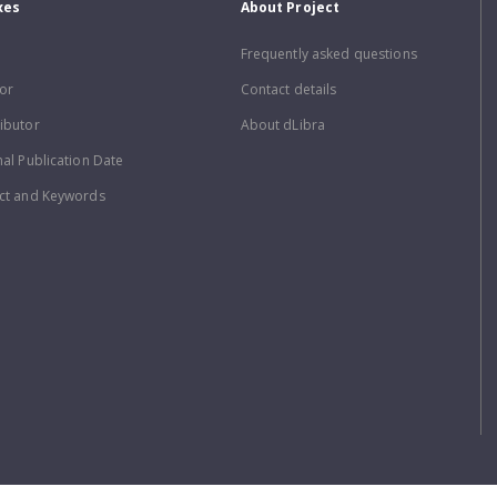
xes
About Project
Frequently asked questions
or
Contact details
ibutor
About dLibra
nal Publication Date
ct and Keywords