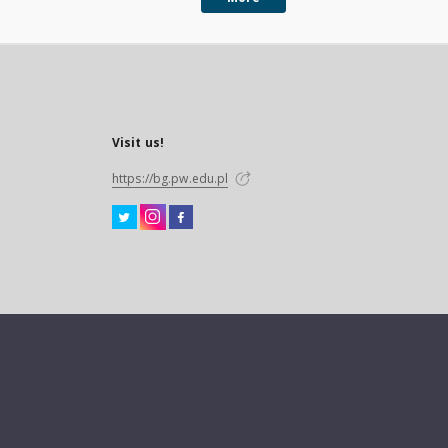
Visit us!
https://bg.pw.edu.pl