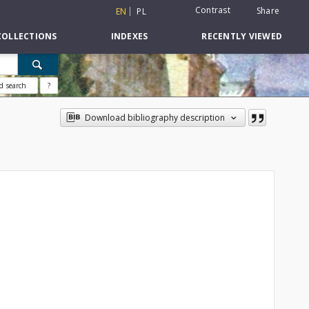
Contrast
Share
EN
PL
COLLECTIONS
INDEXES
RECENTLY VIEWED
d search
?
Download bibliography description