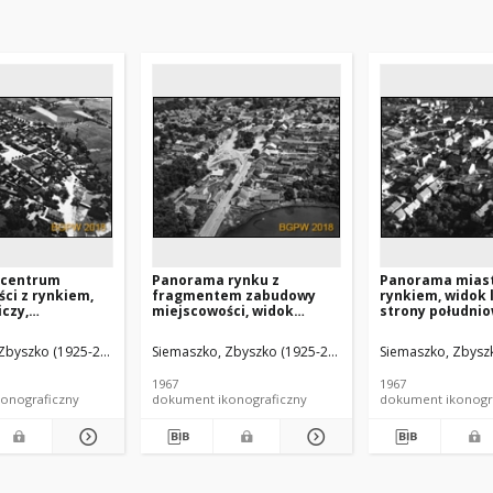
 centrum
Panorama rynku z
Panorama miast
ci z rynkiem,
fragmentem zabudowy
rynkiem, widok 
iczy,
miejscowości, widok
strony południo
ec (województwo
lotniczy od strony
Bochnia
południowo-zachodniej,
Zbyszko (1925-2015).
Siemaszko, Zbyszko (1925-2015).
Siemaszko, Zbyszk
Białaczów
1967
1967
onograficzny
dokument ikonograficzny
dokument ikonogr