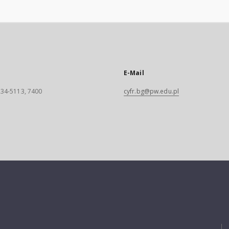
E-Mail
 234-5113, 7400
cyfr.bg@pw.edu.pl