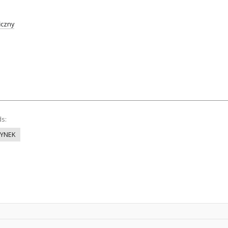
iczny
ds:
YNEK