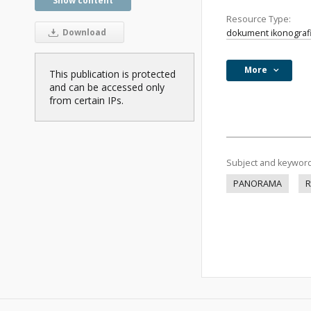
Show content
Resource Type:
Download
dokument ikonograf
More
This publication is protected
and can be accessed only
from certain IPs.
Subject and keywor
PANORAMA
R