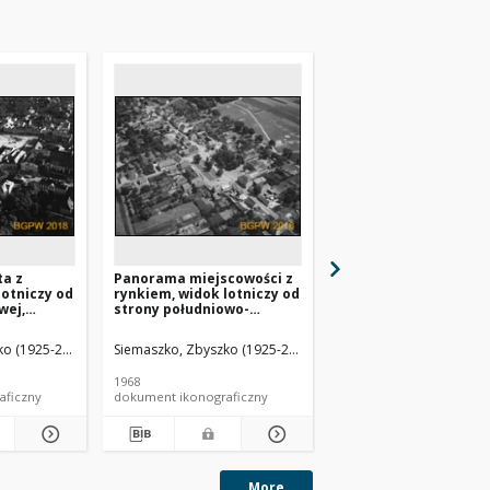
a z
Panorama miejscowości z
Panorama miejscowoś
lotniczy od
rynkiem, widok lotniczy od
rynkiem, widok lotni
wej,
strony południowo-
strony południowo-
zachodniej, Dobroszyce
wschodniej w kierun
kościoła pw. św. Jadwi
o (1925-2015).
Siemaszko, Zbyszko (1925-2015).
Siemaszko, Zbyszko (19
Dobroszyce
1968
1968
aficzny
dokument ikonograficzny
dokument ikonograficzn
More