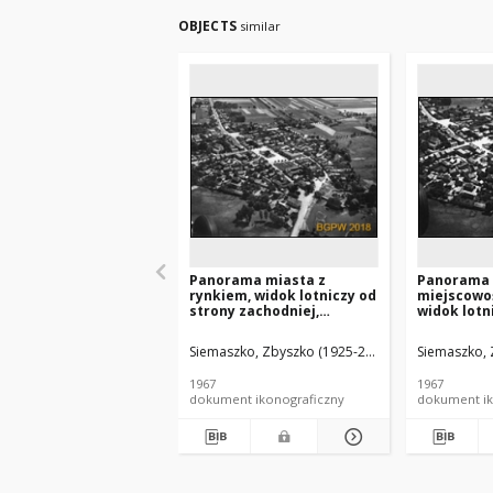
OBJECTS
similar
Panorama miasta z
Panorama
rynkiem, widok lotniczy od
miejscowoś
strony zachodniej,
widok lotn
Bolesławiec
Bolesławi
łódzkie)
Siemaszko, Zbyszko (1925-2015).
Siemaszko, 
1967
1967
dokument ikonograficzny
dokument ik