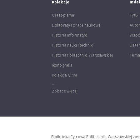
Kolekcje
Inde
Czasopisma
Tytuł
Doktoraty i prace naukowe
Autor
Historia informatyki
Wspó
Historia nauki i techniki
Data 
Historia Politechniki Warszawskiej
Temat
Ikonografia
Kolekcja GPiM
...
Zobacz więcej
Biblioteka Cyfrowa Politechniki Warszawskiej zo