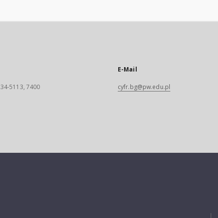
E-Mail
 234-5113, 7400
cyfr.bg@pw.edu.pl