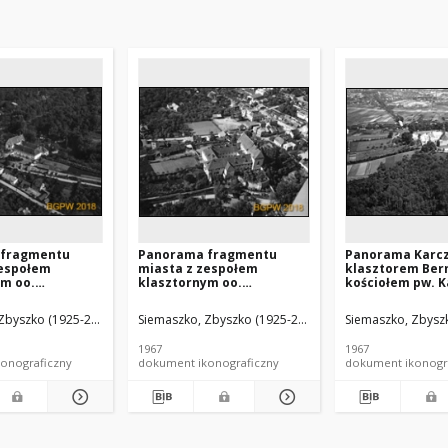
 fragmentu
Panorama fragmentu
Panorama Karcz
zespołem
miasta z zespołem
klasztorem Ber
ym oo.
klasztornym oo.
kościołem pw. K
w i kościołem
Reformatów i kościołem
Boromeusza, wi
nia NMP, widok
Zwiastowania NMP, widok
lotniczy od stro
Zbyszko (1925-2015).
Siemaszko, Zbyszko (1925-2015).
Siemaszko, Zbyszk
d strony
lotniczy od strony
zachodniej z z
o-zachodniej,
wschodniej, Kazimierz
miasta w tle, Ki
1967
1967
Dolny
Dolny
onograficzny
dokument ikonograficzny
dokument ikonogr