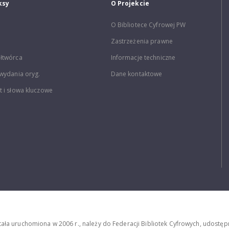
ksy
O Projekcie
O Bibliotece Cyfrowej PW
Zastrzeżenia prawne
łtwórca
Informacje techniczne
wydania oryg.
Dane kontaktowe
 i słowa kluczowe
stała uruchomiona w 2006 r., należy do Federacji Bibliotek Cyfrowych, udost