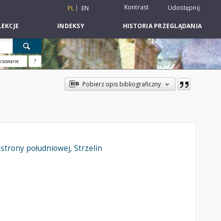
Kontrast
Udostępnij
PL
EN
EKCJE
INDEKSY
HISTORIA PRZEGLĄDANIA
nsowane
?
Pobierz opis bibliograficzny
strony południowej, Strzelin