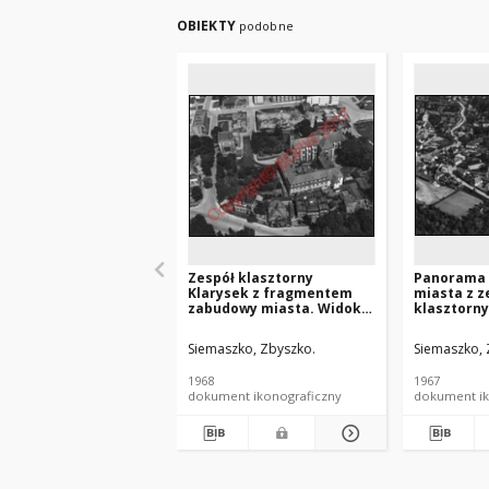
OBIEKTY
podobne
Zespół klasztorny
Panorama
Klarysek z fragmentem
miasta z 
zabudowy miasta. Widok
klasztorn
lotniczy od strony
reformató
południowej. Strzelin
Zwiastowa
Siemaszko, Zbyszko.
Siemaszko, 
lotniczy o
południow
1968
1967
Kazimierz 
dokument ikonograficzny
dokument ik