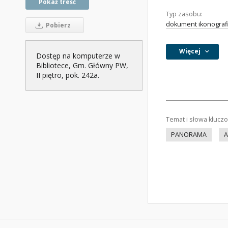
Pokaż treść
Typ zasobu:
dokument ikonograf
Pobierz
Więcej
Dostęp na komputerze w
Bibliotece, Gm. Główny PW,
II piętro, pok. 242a.
Temat i słowa klucz
PANORAMA
A