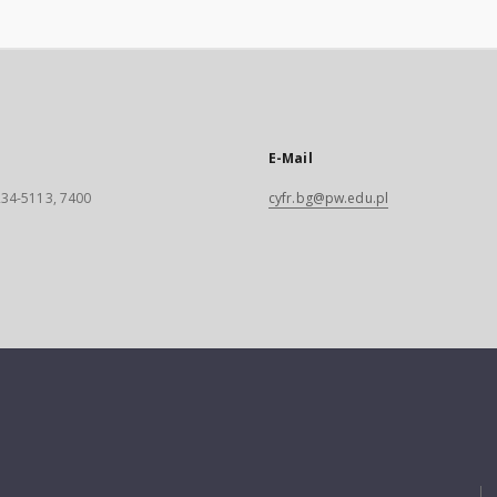
E-Mail
 234-5113, 7400
cyfr.bg@pw.edu.pl