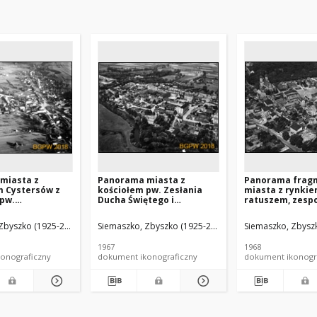
miasta z
Panorama miasta z
Panorama frag
m Cystersów z
kościołem pw. Zesłania
miasta z rynkie
 pw.
Ducha Świętego i
ratuszem, zesp
ej Marii Panny i
klasztorem oo. Paulinów,
klasztornym
na oraz rynkiem,
widok od strony północnej,
Franciszkanów i
Zbyszko (1925-2015).
Siemaszko, Zbyszko (1925-2015).
Siemaszko, Zbyszk
iczy od strony
Wieruszów
pw. św. Bartłom
o-zachodniej,
lotniczy od stro
1967
1968
południowej, G
onograficzny
dokument ikonograficzny
dokument ikonogr