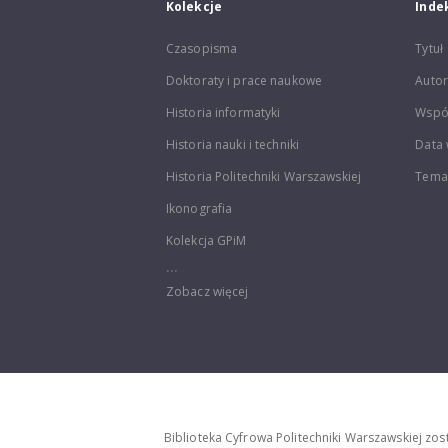
Kolekcje
Inde
Czasopisma
Tytuł
Doktoraty i prace naukowe
Autor
Historia informatyki
Wspó
Historia nauki i techniki
Data 
Historia Politechniki Warszawskiej
Temat
Ikonografia
Kolekcja GPiM
...
Zobacz więcej
Biblioteka Cyfrowa Politechniki Warszawskiej zo