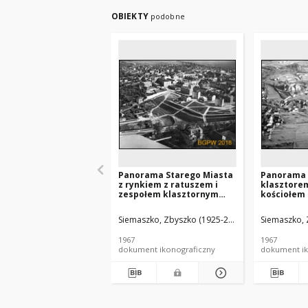
OBIEKTY
podobne
Panorama Starego Miasta
Panorama 
z rynkiem z ratuszem i
klasztore
zespołem klasztornym
kościołem
OO. Kapucynów, widok
Najświętsz
lotniczy od strony
św. Floria
Siemaszko, Zbyszko (1925-2015).
Siemaszko, 
zachodniej, Łomża
widok lotn
południow
1967
1967
Wąchock
dokument ikonograficzny
dokument ik