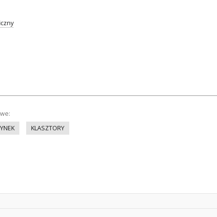
iczny
owe:
YNEK
KLASZTORY