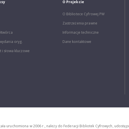
ksy
O Projekcie
O Bibliotece Cyfrowej PW
Zastrzeżenia prawne
łtwórca
Informacje techniczne
wydania oryg.
Dane kontaktowe
 i słowa kluczowe
stała uruchomiona w 2006 r., należy do Federacji Bibliotek Cyfrowych, udost