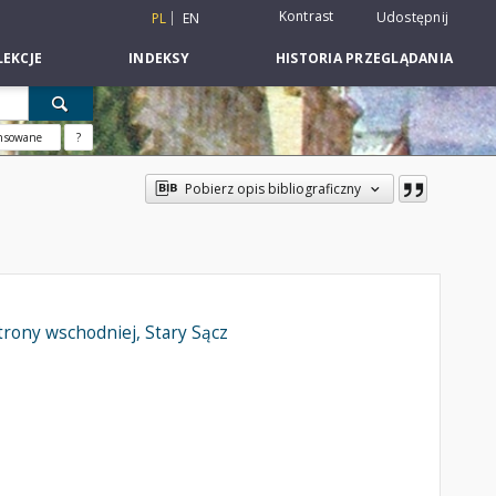
Kontrast
Udostępnij
PL
EN
EKCJE
INDEKSY
HISTORIA PRZEGLĄDANIA
nsowane
?
Pobierz opis bibliograficzny
trony wschodniej, Stary Sącz