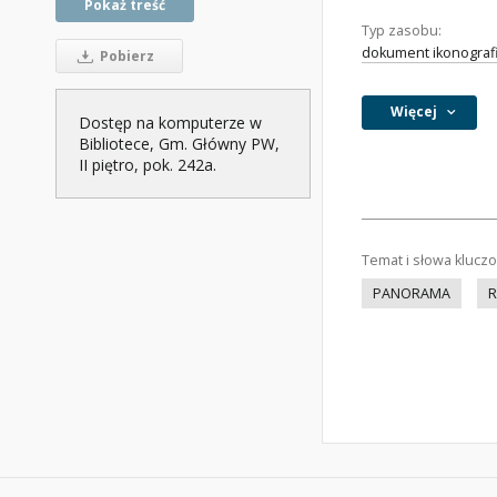
Pokaż treść
Typ zasobu:
dokument ikonograf
Pobierz
Więcej
Dostęp na komputerze w
Bibliotece, Gm. Główny PW,
II piętro, pok. 242a.
Temat i słowa klucz
PANORAMA
R