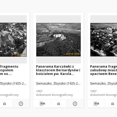
 fragmentu
Panorama Karczówki z
Panorama frag
zespołem
klasztorem Bernardynów i
zabudowy miast
ym oo.
kościołem pw. Karola
opactwem Bened
w i kościołem
Boromeusza, widok
kościołem św. M
nia NMP, widok
lotniczy od strony
widok lotniczy 
Zbyszko (1925-2015).
Siemaszko, Zbyszko (1925-2015).
Siemaszko, Zbyszk
d strony
zachodniej z zabudową
południowo-wsc
, Kazimierz
miasta w tle, Kielce
Jarosław
1967
1967
onograficzny
dokument ikonograficzny
dokument ikonogr