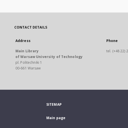
CONTACT DETAILS
Address
Phone
Main Library
tel. (+48 22)
of Warsaw University of Technology
pl. Politechniki 1
00-661 Warsaw
SITEMAP
Main page