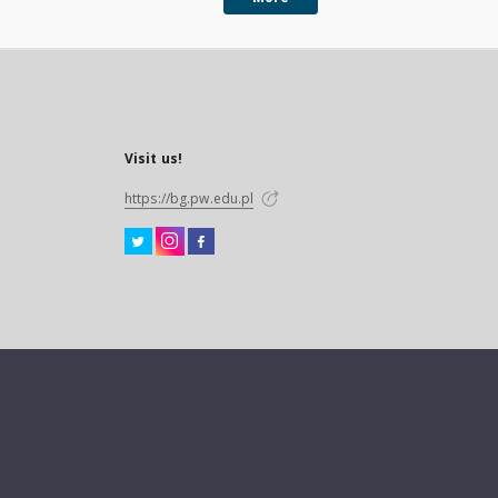
Visit us!
https://bg.pw.edu.pl