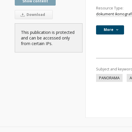
Show content
Resource Type:
dokument ikonograf
Download
More
This publication is protected
and can be accessed only
from certain IPs.
Subject and keywor
PANORAMA
A