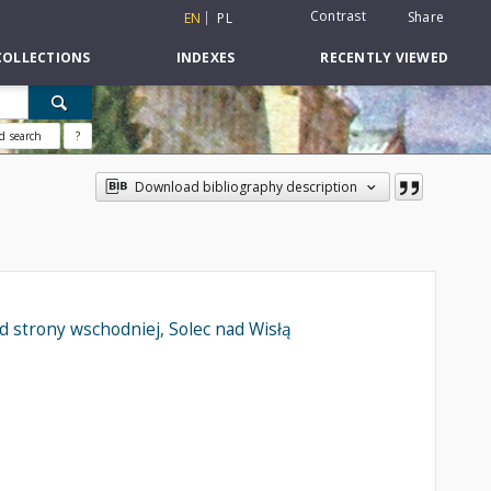
Contrast
Share
EN
PL
COLLECTIONS
INDEXES
RECENTLY VIEWED
d search
?
Download bibliography description
d strony wschodniej, Solec nad Wisłą