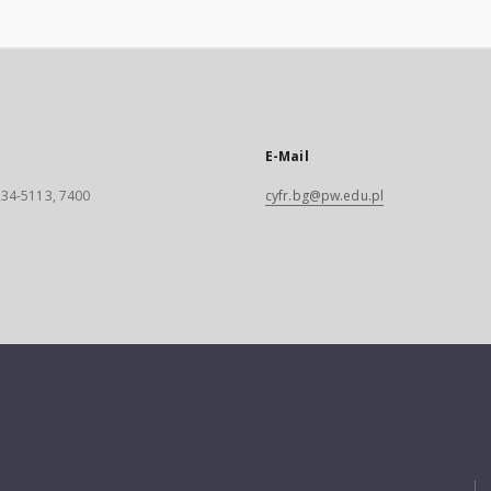
E-Mail
 234-5113, 7400
cyfr.bg@pw.edu.pl