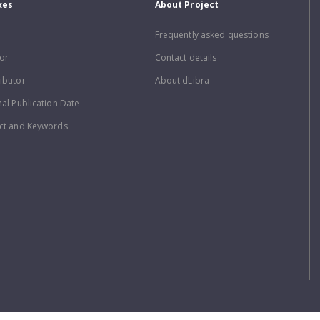
xes
About Project
Frequently asked questions
or
Contact details
ibutor
About dLibra
nal Publication Date
ct and Keywords