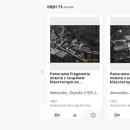
OBJECTS
similar
Panorama fragmentu
Panorama
miasta z zespołem
miasta z 
klasztornym oo.
klasztorn
reformatów i kościołem
Reformató
Zwiastowania NMP, widok
Zwiastowa
Siemaszko, Zbyszko (1925-2015).
Siemaszko, 
lotniczy od strony
lotniczy o
południowo-zachodniej,
wschodniej
1967
1967
Kazimierz Dolny
Dolny
dokument ikonograficzny
dokument ik