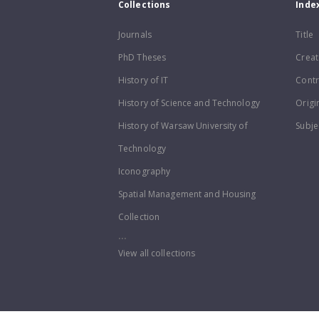
Collections
Inde
Journals
Title
PhD Theses
Creat
History of IT
Contr
History of Science and Technology
Origi
History of Warsaw University of
Subje
Technology
Iconography
Spatial Management and Housing
Collection
...
View all collections