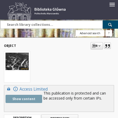
Advanced search
?
OBJECT
Access Limited
This publication is protected and can
be accessed only from certain IPs.
Show content
DESCRIPTION
INFORMATION