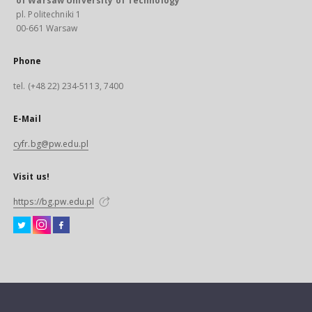
of Warsaw University of Technology
pl. Politechniki 1
00-661 Warsaw
Phone
tel. (+48 22) 234-5113, 7400
E-Mail
cyfr.bg@pw.edu.pl
Visit us!
https://bg.pw.edu.pl