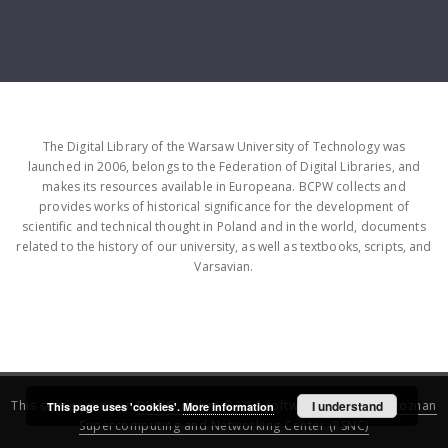
The Digital Library of the Warsaw University of Technology was
launched in 2006, belongs to the Federation of Digital Libraries, and
makes its resources available in Europeana. BCPW collects and
provides works of historical significance for the development of
scientific and technical thought in Poland and in the world, documents
related to the history of our university, as well as textbooks, scripts, and
Varsavian.
This service runs on
DInGO dLibra 6.3.16
software created by
I understand
Poznan
This page uses 'cookies'.
More information
Supercomputing and Networking Center (PSNC)