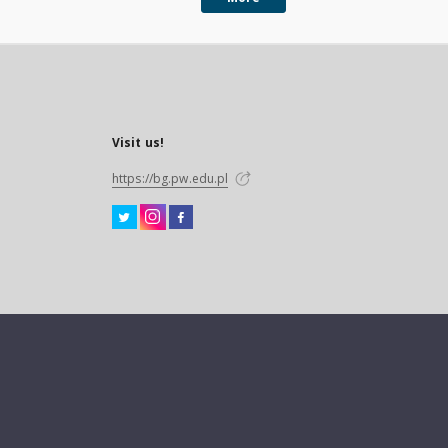
Visit us!
https://bg.pw.edu.pl