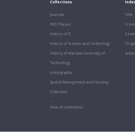
Collections
Inde
Journals
Title
PhD Theses
Creat
History of IT
Contr
History of Science and Technology
Origi
History of Warsaw University of
Subje
Technology
Iconography
Spatial Management and Housing
Collection
...
View all collections