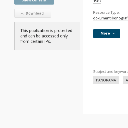
Show content
1967
Resource Type:
Download
dokument ikonograf
This publication is protected
More
and can be accessed only
from certain IPs.
Subject and keywor
PANORAMA
A