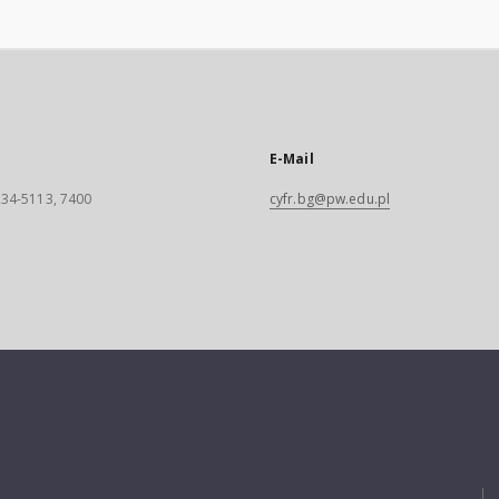
E-Mail
 234-5113, 7400
cyfr.bg@pw.edu.pl