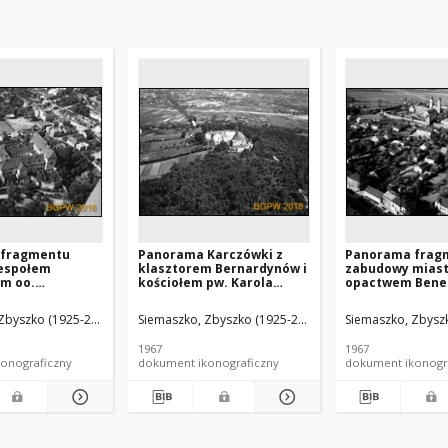
 fragmentu
Panorama Karczówki z
Panorama frag
zespołem
klasztorem Bernardynów i
zabudowy miast
ym oo.
kościołem pw. Karola
opactwem Bened
w i kościołem
Boromeusza, widok
kościołem św. M
nia NMP, widok
lotniczy od strony
widok lotniczy 
Zbyszko (1925-2015).
Siemaszko, Zbyszko (1925-2015).
Siemaszko, Zbyszk
d strony
zachodniej z zabudową
południowo-wsc
, Kazimierz
miasta w tle, Kielce
Jarosław
1967
1967
onograficzny
dokument ikonograficzny
dokument ikonogr