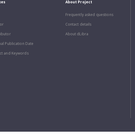
xes
About Project
Frequently asked questions
or
Contact details
ibutor
About dLibra
nal Publication Date
ct and Keywords