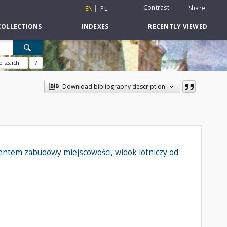
Contrast
Share
EN
PL
COLLECTIONS
INDEXES
RECENTLY VIEWED
d search
?
Download bibliography description
entem zabudowy miejscowości, widok lotniczy od