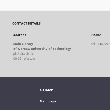
CONTACT DETAILS
Address
Phone
Main Library
tel. (+48 22)
of Warsaw University of Technology
pl. Politechniki 1
00-661 Warsaw
SITEMAP
Main page