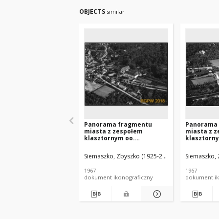
OBJECTS
similar
Panorama fragmentu
Panorama
miasta z zespołem
miasta z 
klasztornym oo.
klasztorn
reformatów i kościołem
Reformató
Zwiastowania NMP, widok
Zwiastowa
Siemaszko, Zbyszko (1925-2015).
Siemaszko, 
lotniczy od strony
lotniczy o
południowo-zachodniej,
wschodniej
1967
1967
Kazimierz Dolny
Dolny
dokument ikonograficzny
dokument ik