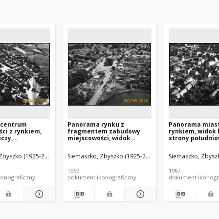
 centrum
Panorama rynku z
Panorama miast
ci z rynkiem,
fragmentem zabudowy
rynkiem, widok 
iczy,
miejscowości, widok
strony południo
ec (województwo
lotniczy od strony
Bochnia
południowo-zachodniej,
Zbyszko (1925-2015).
Siemaszko, Zbyszko (1925-2015).
Siemaszko, Zbyszk
Białaczów
1967
1967
onograficzny
dokument ikonograficzny
dokument ikonogr