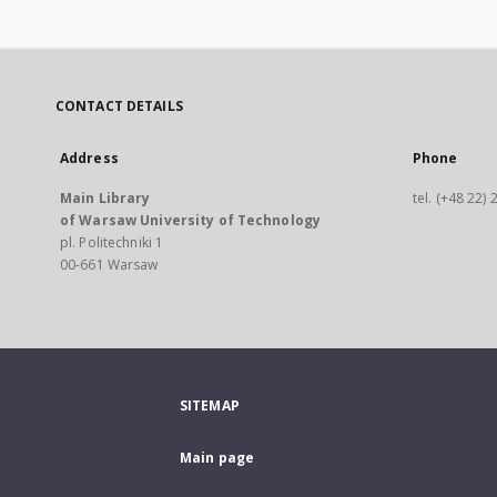
CONTACT DETAILS
Address
Phone
Main Library
tel. (+48 22)
of Warsaw University of Technology
pl. Politechniki 1
00-661 Warsaw
SITEMAP
Main page