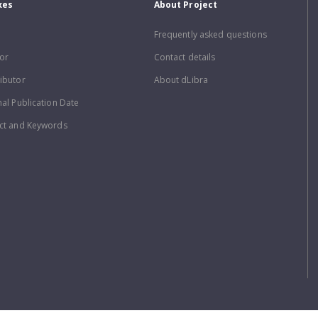
xes
About Project
Frequently asked questions
or
Contact details
ibutor
About dLibra
nal Publication Date
ct and Keywords