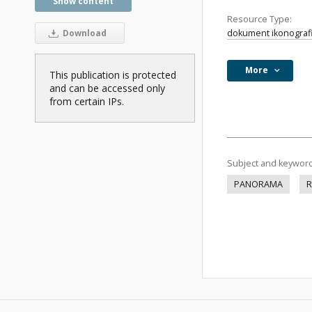
Show content
Resource Type:
dokument ikonograf
Download
More
This publication is protected
and can be accessed only
from certain IPs.
Subject and keywor
PANORAMA
R