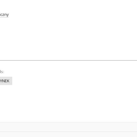
iczny
ds:
YNEK