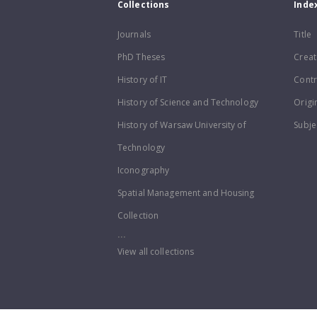
Collections
Inde
Journals
Title
PhD Theses
Creat
History of IT
Contr
History of Science and Technology
Origi
History of Warsaw University of
Subje
Technology
Iconography
Spatial Management and Housing
Collection
...
View all collections