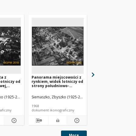
a z
Panorama miejscowości z
Panorama miejscowoś
lotniczy od
rynkiem, widok lotniczy od
rynkiem, widok lotni
wej,
strony południowo-
strony południowo-
zachodniej, Dobroszyce
wschodniej w kierun
kościoła pw. św. Jadwi
o (1925-2015).
Siemaszko, Zbyszko (1925-2015).
Siemaszko, Zbyszko (19
Dobroszyce
1968
1968
aficzny
dokument ikonograficzny
dokument ikonograficzn
More