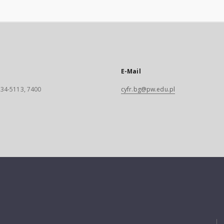
E-Mail
 234-5113, 7400
cyfr.bg@pw.edu.pl