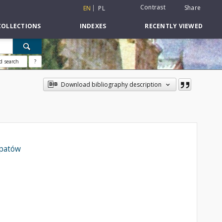
Contrast
Share
EN
PL
COLLECTIONS
INDEXES
RECENTLY VIEWED
d search
?
Download bibliography description
Opatów