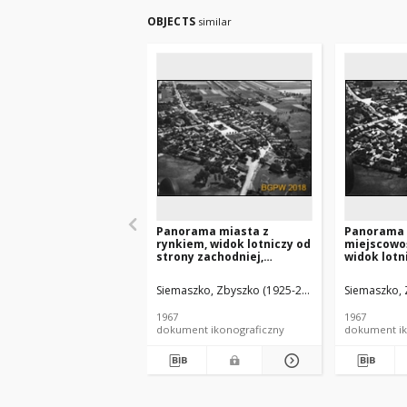
OBJECTS
similar
Panorama miasta z
Panorama
rynkiem, widok lotniczy od
miejscowoś
strony zachodniej,
widok lotn
Bolesławiec
Bolesławi
łódzkie)
Siemaszko, Zbyszko (1925-2015).
Siemaszko, 
1967
1967
dokument ikonograficzny
dokument ik